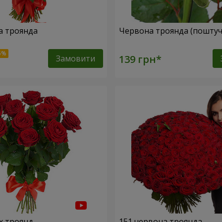
а троянда
Червона троянда (поштуч
Замовити
х троянд
151 червона троянда