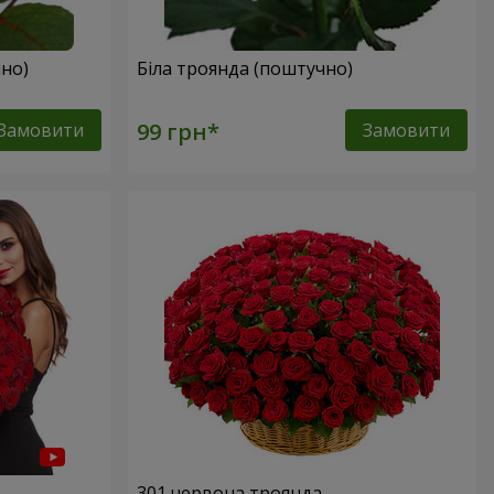
но)
Біла троянда (поштучно)
Замовити
Замовити
301 червона троянда