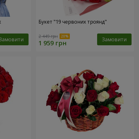
х
Букет "19 червоних троянд"
2 449 грн
Замовити
Замовити