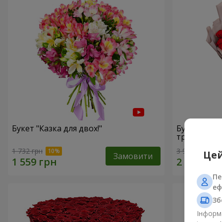
Букет "Казка для двох!"
Букет з уп
троянд"
1 732 грн
3 937 грн
Цей
Замовити
Пе
еф
Зб
Інформа