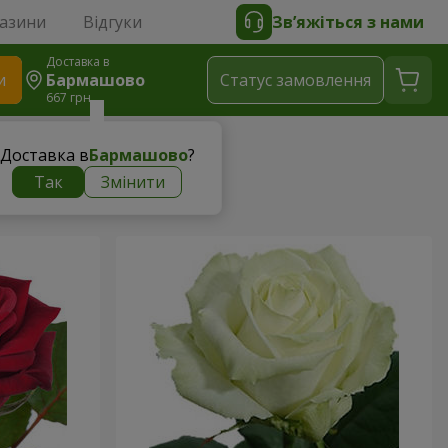
газини
Відгуки
Зв’яжіться з нами
Доставка в
и
Бармашово
Статус замовлення
667 грн
Доставка в
Бармашово
?
Так
Змінити