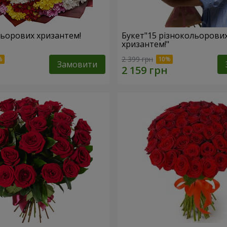
льорових хризантем!
Букет"15 різнокольорови
хризантем!"
2 399 грн
Замовити