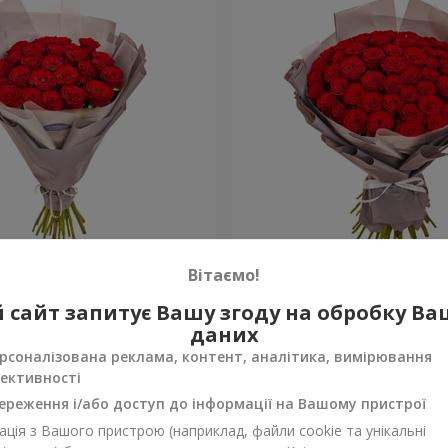
аковкою "25 червоних
Букет в упаковці "51 чер
Вітаємо!
троянда"
6 460 грн
 сайт запитує Вашу згоду на обробку В
Замовити
даних
рсоналізована реклама, контент, аналітика, вимірювання
ективності
ереження і/або доступ до інформації на Вашому пристрої
ція з Вашого пристрою (наприклад, файли cookie та унікальні