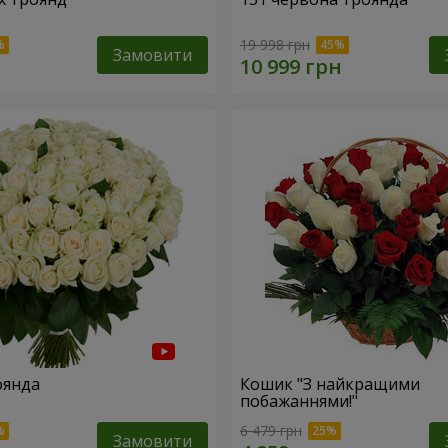
19 998 грн
Замовити
оянда
Кошик "З найкращими
побажаннями!"
6 479 грн
Замовити