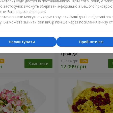
ікатори) буде доступна постачальникам. Крім того, вони, а тако
бо застосунок зможуть зберігати інформацію з Вашого пристрою
ти Ваші персональні дані.
постачальники можуть використовувати Ваші дані на підставі зак
у. Ви можете змінити свій вибір пізніше через посилання внизу ст
Налаштувати
Прийняти всі
ій коробці "151 червона
Квіти в чорній коробці "1
троянда"
18 614 грн
Замовити