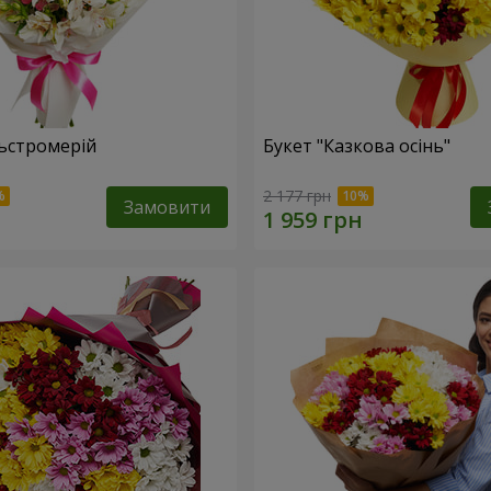
льстромерій
Букет "Казкова осінь"
2 177 грн
Замовити