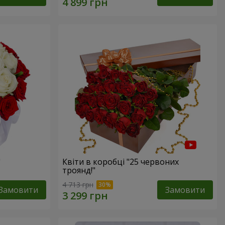
"
Квіти в коробці "25 червоних
троянд!"
4 713 грн
Замовити
Замовити