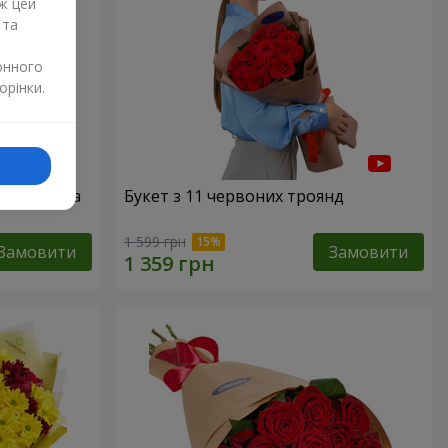
ж цей
 та
онного
орінки.
51 червона
Букет з 11 червоних троянд
1 599 грн
Замовити
Замовити