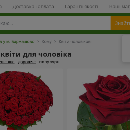
a
Доставка і оплата
Гарантії якості
Наші ма
Знайт
ів у м. Бармашово
> Кому > Квіти чоловікові
квіти для чоловіка
ешевше
дорожче
популярні