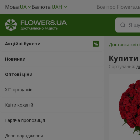
Мова:
UA
Валюта:
UAH
Все про Flowers.u
Акційні букети
Доставка квіт
Купити 
Новинки
Сортування:
д
Оптові ціни
ХІТ продажів
Квіти коханій
Гаряча пропозиція
День народження