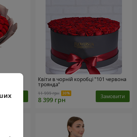
вона
Квіти в чорній коробці "101 червона
троянда"
11 999 грн
аших
Замовити
Замовити