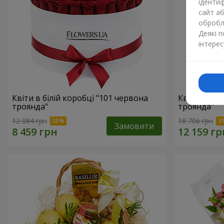
ідентиф
сайт а
обробля
Деякі 
інтерес
Квіти в білій коробці "101 червона
Квіти в біл
троянда"
троянда"
12 084 грн
18 706 грн
Замовити