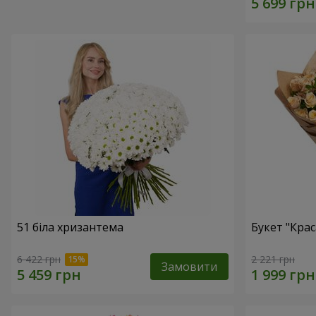
51 біла хризантема
Букет "Крас
6 422 грн
2 221 грн
Замовити