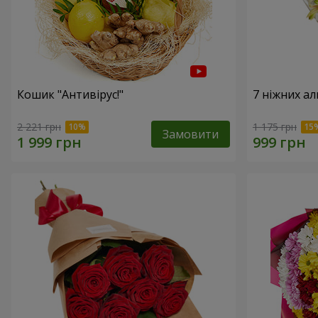
Кошик "Антивірус!"
7 ніжних а
2 221 грн
1 175 грн
Замовити