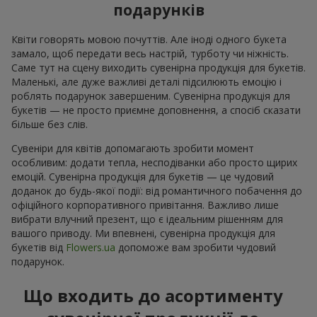
подарунків
Квіти говорять мовою почуттів. Але іноді одного букета
замало, щоб передати весь настрій, турботу чи ніжність.
Саме тут на сцену виходить сувенірна продукція для букетів.
Маленькі, але дуже важливі деталі підсилюють емоцію і
роблять подарунок завершеним. Сувенірна продукція для
букетів — не просто приємне доповнення, а спосіб сказати
більше без слів.
Сувеніри для квітів допомагають зробити момент
особливим: додати тепла, несподіванки або просто щирих
емоцій. Сувенірна продукція для букетів — це чудовий
доданок до будь-якої події: від романтичного побачення до
офіційного корпоративного привітання. Важливо лише
вибрати влучний презент, що є ідеальним рішенням для
вашого приводу. Ми впевнені, сувенірна продукція для
букетів від
Flowers.ua
допоможе вам зробити чудовий
подарунок.
Що входить до асортименту