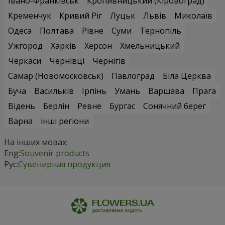
Івано-Франківськ
Кропивницький (Кіровоград)
Кременчук
Кривий Ріг
Луцьк
Львів
Миколаїв
Одеса
Полтава
Рівне
Суми
Тернопіль
Ужгород
Харків
Херсон
Хмельницький
Черкаси
Чернівці
Чернігів
Самар (Новомосковськ)
Павлоград
Біла Церква
Буча
Васильків
Ірпінь
Умань
Варшава
Прага
Відень
Берлін
Ревне
Бургас
Сонячний берег
Варна
інші регіони
На інших мовах:
Eng:
Souvenir products
Рус:
Сувенирная продукция