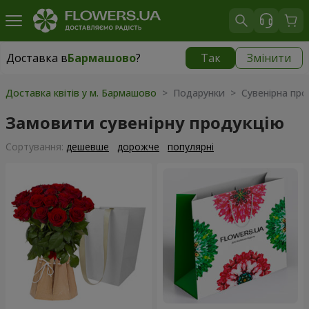
Доставка в
Бармашово
?
Так
Змінити
Доставка в
Бармашово
|
667 грн
Доставка квітів у м. Бармашово
> Подарунки > Сувенірна про
Замовити сувенірну продукцію
Сортування:
дешевше
дорожче
популярні