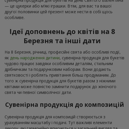
сувенірна продукція для букетів на день Святого Валентина
— це цукерки або м’які іграшки. Втім, для вас та вашої
другої половинки цей презент може нести в собі щось
особливе.
Ідеї доповнень до квітів на 8
Березня та інші дати
На 8 Березня, річниці, професійні свята або особливі події,
як
день народження дитини
, сувенірна продукція для букетів
чудово працює завдяки особливим деталям, стильним
дрібничкам та подарунковим наборам. Вони додають
святковості і роблять привітання більш продуманим. До
того ж сувенірна продукція для букетів разом з ніжними
квітами може повністю замінити подарунок до жіночого
свята чи певної символічної дати.
Сувенірна продукція до композицій
Сувенірна продукція для композицій створюється з
урахуванням масштабу і подачі. Тут важливі елементи
декору, які гармонійно вписуються у загальний вигляд та