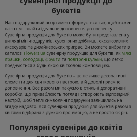
сувенірної продукції до
букетів
Наш подарунковий асортимент формується так, щоб кожен
клієнт міг знайти ідеальне доповнення до презенту.
Сувенірна продукція для букетів може бути представлена у
вигляді міні-подарунків, сувенірних дрібниць, ексклюзивних
аксесуарів та дизайнерських прикрас. Ви можете вибрати в
каталозі
Flowers.ua
cувенірну продукцію для букетів, як
м’які
іграшки
,
солодощі
,
фрукти
та
повітряні кульки
, що легко
поєднуються з будь-якою квітковою композицією.
Сувенірна продукція для букетів – це не лише декоративні
елементи для святкового настрою, а й доволі приємне
доповнення. Все разом ми пакуємо в стильні декоративні
коробки, що приваблюють погляд і створюють відповідний
настрій, щоб теплі символічні подарунки залишились на
згадку надовго. Вся сувенірна продукція для букетів разом з
квітами підібрана з думкою про емоцію, а не просто як річ.
Популярні сувеніри до квітів
серед покупців