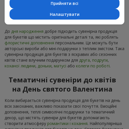
Прийняти всі
Сувенірна продукція до
Налаштувати
букетів на День народження
До
дня народження
добре підходить сувенірна продукція
для букетів що містить оригінальні деталі та, які роблять
флористичні доповнення
персональним. Це можуть бути
авторські вироби або міні-подарунки з теплим змістом. Така
сувенірна продукція для букетів з яскравих або сезонних
квітів стане влучним подарунком для
друга
,
подруги
,
коханої людини
,
доньки
,
матусі
або
колеги по роботі
.
Тематичні сувеніри до квітів
на День святого Валентина
Коли вибирається сувенірна продукція для букетів на день
всіх закоханих, важливо показати свої почуття. Емоційні
доповнення, теплі символічні подарунки та тематичний
декор, що містять сувеніри для букетів допомагають
створити атмосферу
романтики і кохання
. Найпопулярніша