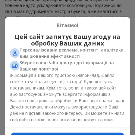
повинна надто ускладнювати композицію. Подарунок до
квітів має підтримувати настрій букета, а не змагатися з
ним. Для ніжних композицій підійде сувенірна продукція для
букетів, як легкі символічні додатки та легкі елементи
Вітаємо!
декору. Це може бути
тортик
або
маленька м’яка іграшка
.
Для яскравих є сенс використати більш сміливі додаткові
Цей сайт запитує Вашу згоду на
акценти, як вишукані
цукерки
чи дорогі сувеніри.
обробку Ваших даних
Персоналізована реклама, контент, аналітика,
Сувенірна продукція для букетів повинна вибиратись,
вимірювання ефективності
враховуючи й привід, і людину, якій адресований подарунок.
Збереження і/або доступ до інформації на
Якщо сумніваєтесь, яка сувенірна продукція для букетів вам
Вашому пристрої
потрібна — обирайте універсальні маленькі приємності,
Інформація з Вашого пристрою (наприклад, файли
широкий вибір яких знайдеться у нашому каталозі.
cookie та унікальні ідентифікатори) буде доступна
Сувеніри до букетів на різні свята
постачальникам. Крім того, вони, а також цей сайт
або застосунок зможуть зберігати інформацію з
Вашого пристрою та обробляти Ваші персональні дані.
Свято задає настрій, а сувенірна продукція для букетів його
Деякі постачальники можуть використовувати Ваші
підкреслює. Саме тому сувеніри для квітів часто обирають з
дані на підставі законного інтересу. Ви можете змінити
урахуванням дати та події. В нашому асортименті
знайдеться сувенірна продукція для букетів, що підійде до
свій вибір пізніше через посилання внизу сторінки.
будь-якого свята і може бути розрахована на будь-який
бюджет.