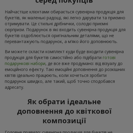
Найчастіше клієнтами обирається сувенірна продукція для
букетів, як маленькі радощі, які легко дарувати та приємно
отримувати. Це стильні дрібнички, солодкі приємні
сюрпризи. Подарунок в які входить сувенірна продукція для
букетів оздоблюється оригінальним деталями, що не
перевантажують подарунок, а м’яко його доповнюють.
Ви можете скласти комплект куди буде входити сувенірна
продукція для букетів самостійно або підібрати
готові
подарункові набори
, де все вже продумано: від візуалу до
емоційного ефекту. Такі емоційні доповнення до розкішних
квітів ідеально працюють, коли хочеться зробити
подарунок швидко, але такий, щоб точно сподобався
адресату.
Як обрати ідеальне
доповнення до квіткової
композиції
Головне правило: сувенірна продукція для букетів не