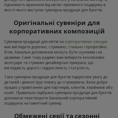
підсилюють враження від квітів і приємного подарунку в
якості якого виступає сувенірна продукція для букетів.
Оригінальні сувеніри для
корпоративних композицій
Сувенірна продукція для квітів на
корпоративних заходах
має виглядати доречно, стримано, стильно і професійно.
Втім, банальні доповнення можуть бути скучними і не
цікавими. Саме тому радимо вам вибирати ексклюзивні
аксесуари та стримані дизайнерські прикраси, що
виглядають дорого і підкреслюють статусність.
Така сувенірна продукція для букетів підкреслює увагу до
деталей і демонструє повагу до отримувача. Вона добре
працює у привітаннях для партнерів, клієнтів, керівників або
колег. Правильно підібрана сувенірна продукція для букетів
допомагає перетворити банальний корпоративний
подарунок на пам’ятний сувенір.
Обмежені серії та сезонні