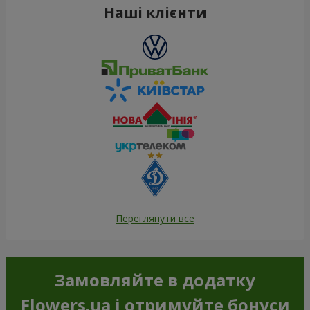
Наші клієнти
Переглянути все
Замовляйте в додатку
Flowers.ua і отримуйте бонуси