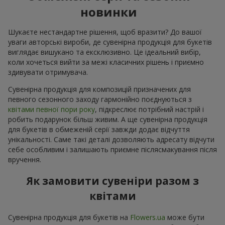
новинки
Шукаєте нестандартне рішення, щоб вразити? До вашої
уваги авторські вироби, де сувенірна продукція для букетів
виглядає вишукано та ексклюзивно. Це ідеальний вибір,
коли хочеться вийти за межі класичних рішень і приємно
здивувати отримувача.
Сувенірна продукція для композицій призначених для
певного сезонного заходу гармонійно поєднуються з
квітами певної пори року
, підкреслює потрібний настрій і
робить подарунок більш живим. А ще сувенірна продукція
для букетів в обмеженій серії завжди додає відчуття
унікальності. Саме такі деталі дозволяють адресату відчути
себе особливим і залишають приємне післясмакування після
вручення.
Як замовити сувеніри разом з
квітами
Сувенірна продукція для букетів на
Flowers.ua
може бути