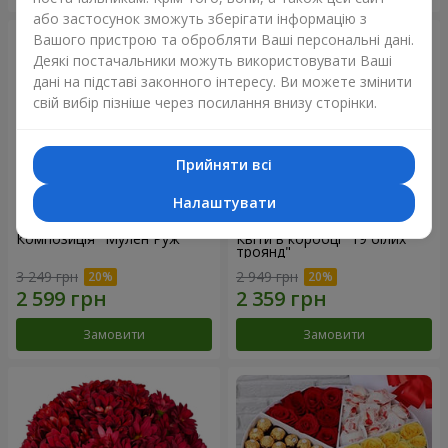
або застосунок зможуть зберігати інформацію з
Вашого пристрою та обробляти Ваші персональні дані.
Деякі постачальники можуть використовувати Ваші
дані на підставі законного інтересу. Ви можете змінити
свій вибір пізніше через посилання внизу сторінки.
Прийняти всі
Налаштувати
Композиція "Мулен Руж"
Квіти в коробці "19 білих
троянд"
3 249 грн
2 949 грн
Замовити
Замовити