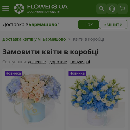
Доставка в
Бармашово
?
Так
Змінити
Доставка в
Бармашово
|
667 грн
Доставка квітів у м. Бармашово
> Квіти в коробці
Замовити квіти в коробці
Сортування:
дешевше
дорожче
популярні