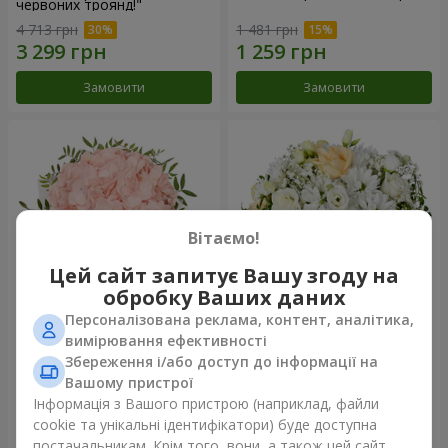
червоних троянд!"
4 713 грн
1 481 грн
Замовити
Замовити
Вітаємо!
Цей сайт запитує Вашу згоду на
обробку Ваших даних
Персоналізована реклама, контент, аналітика,
Квіти в коробці "Рожевий
Квіти у коробці "Білий шовк"
вимірювання ефективності
опал"
Збереження і/або доступ до інформації на
1 427 грн
1 881 грн
Вашому пристрої
Інформація з Вашого пристрою (наприклад, файли
cookie та унікальні ідентифікатори) буде доступна
Замовити
Замовити
постачальникам. Крім того, вони, а також цей сайт