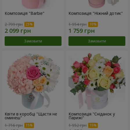
Композиція "Barbie"
Композиція "Ніжний дотик"
2 799 грн
1 954 грн
Замовити
Замовити
Квіти в коробці "Щастя не
Композиція "Сніданок у
оминеш"
Парижі"
1 716 грн
1 952 грн