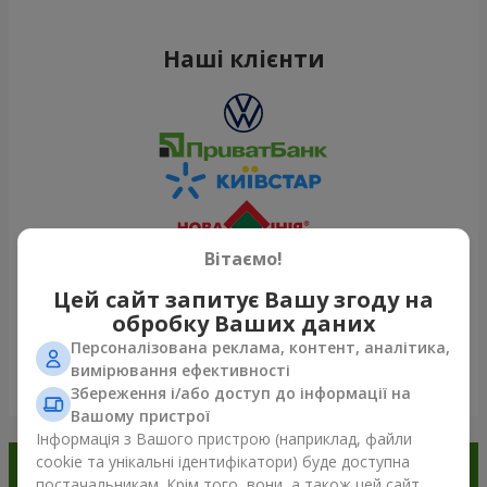
Наші клієнти
Вітаємо!
Цей сайт запитує Вашу згоду на
обробку Ваших даних
Персоналізована реклама, контент, аналітика,
вимірювання ефективності
Переглянути все
Збереження і/або доступ до інформації на
Вашому пристрої
Інформація з Вашого пристрою (наприклад, файли
cookie та унікальні ідентифікатори) буде доступна
Замовляйте в додатку
постачальникам. Крім того, вони, а також цей сайт