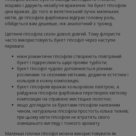
яскраво і дарують незабутні враження. На букет гіпсофіли
ціна вражає. До того ж велетенський пучок маленьких
квітів, де гіпсофіла фарбована відіграє головну роль,
обійдеться вам дешевше, ніж аналогічний з троянд.
Цвітіння гіпсофіла сезон доволі довгий. Тому флористи
часто використовують букет гіпсофіл через наступні
переваги:
ніжні романтичні гіпсофіли створюють повітряний
букет і підкреслюють щирі прояви турботи;
букет гіпсофіл чудово доповнюються різними
рослинами та сезоними квітками, додаючи естетики і
кольорів в кожну композицію;
букет гіпсофілів вражає кольоровою палітрою, а
райдужна гіпсофіла фарбована перетворює квіткову
композицію на справжнє мистецьке полотно;
якщо доглядати за букетами гіпсофіли належним
чином, натуральна гіпсофіла простоїть кілька тижнів;
при цьому квіти гіпсофіли не втратять свого
зовнішнього вигляду і тонкого аромату.
Маленькі гілочки гіпсофіл можна використовувати як