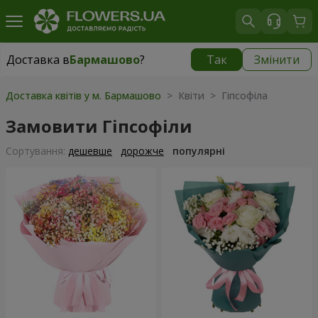
Доставка в
Бармашово
?
Так
Змінити
Доставка в
Бармашово
|
667 грн
Доставка квітів у м. Бармашово
> Квіти > Гіпсофіла
Замовити Гіпсофіли
Сортування:
дешевше
дорожче
популярні