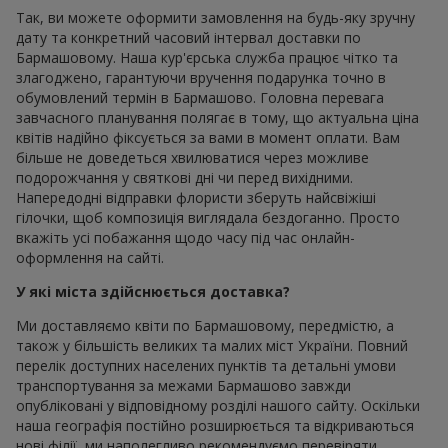
Так, ви можете оформити замовлення на будь-яку зручну
дату та конкретний часовий інтервал доставки по
Бармашовому. Наша кур'єрська служба працює чітко та
злагоджено, гарантуючи вручення подарунка точно в
обумовлений термін в Бармашово. Головна перевага
завчасного планування полягає в тому, що актуальна ціна
квітів надійно фіксується за вами в момент оплати. Вам
більше не доведеться хвилюватися через можливе
подорожчання у святкові дні чи перед вихідними.
Напередодні відправки флористи зберуть найсвіжіші
гілочки, щоб композиція виглядала бездоганно. Просто
вкажіть усі побажання щодо часу під час онлайн-
оформлення на сайті.
У які міста здійснюється доставка?
Ми доставляємо квіти по Бармашовому, передмістю, а
також у більшість великих та малих міст України. Повний
перелік доступних населених пунктів та детальні умови
транспортування за межами Бармашово завжди
опубліковані у відповідному розділі нашого сайту. Оскільки
наша географія постійно розширюється та відкриваються
нові філії, ми наполегливо рекомендуємо перевіряти