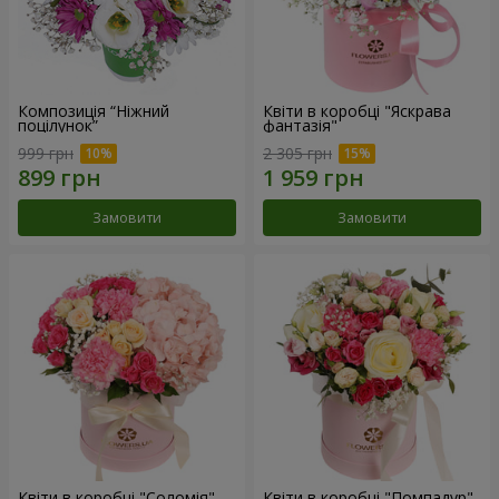
Композиція “Ніжний
Квіти в коробці "Яскрава
поцілунок”
фантазія"
999 грн
2 305 грн
Замовити
Замовити
Квіти в коробці "Соломія"
Квіти в коробці "Помпадур"