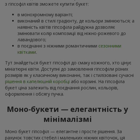
з гіпсофіл квітів зможете купити букет:
в монохромному варіанті;
виконаний в стилі градієнту, де кольори змінюються; а
наявність квітів гіпсофіла райдужна дозволяє
змінювати колір композиції від ніжно-рожевого до
лавандового;
в поєднанні з ніжними романтичними
сезонними
квітками
.
Тут знайдеться букет гіпсофіл до смаку кожного, хто цінує
мініатюрні квіти. Доступні до замовлення гіпсофіли різних
розмірів як у класичному виконанні, так і стилізовані сучасні
рішення в капелюшній коробці
або корзині. На гіпсофіла
букет ціна залежить від поєднання рослин, кольорів,
оформлення і обсягу пучка.
Моно-букети — елегантність у
мінімалізмі
Моно букет гіпсофіл — елегантне і просте рішення. За
рахунок товстих стебел і маленьких ніжних квіточок, ця