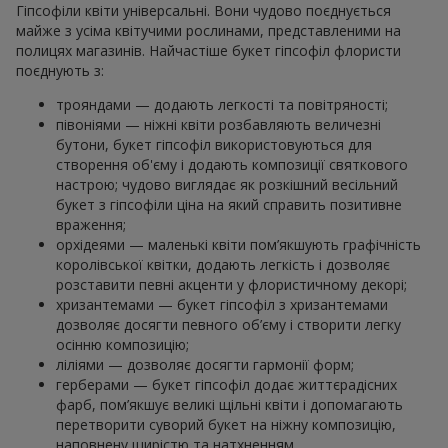
Гіпсофіли квіти універсальні. Вони чудово поєднується
майже з усіма квітучими рослинами, представленими на
полицях магазинів. Найчастіше букет гіпсофіл флористи
поєднують з:
трояндами — додають легкості та повітряності;
півоніями — ніжні квіти розбавляють величезні
бутони, букет гіпсофіл використовуються для
створення об'єму і додають композиції святкового
настрою; чудово виглядає як розкішний весільний
букет з гіпсофіли ціна на який справить позитивне
враження;
орхідеями — маленькі квіти пом’якшують графічність
королівської квітки, додають легкість і дозволяє
розставити певні акценти у флористичному декорі;
хризантемами — букет гіпсофіл з хризантемами
дозволяє досягти певного об’єму і створити легку
осінню композицію;
ліліями — дозволяє досягти гармонії форм;
герберами — букет гіпсофіл додає життєрадісних
фарб, пом’якшує великі щільні квіти і допомагають
перетворити суворий букет на ніжну композицію,
наповнену щирістю та натхненням.