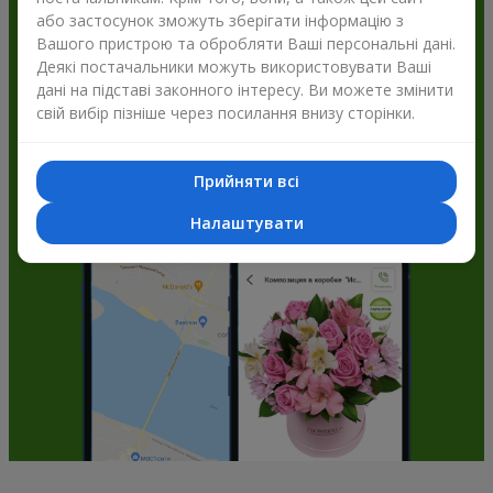
або застосунок зможуть зберігати інформацію з
Flowers.ua і отримуйте бонуси
Вашого пристрою та обробляти Ваші персональні дані.
Деякі постачальники можуть використовувати Ваші
дані на підставі законного інтересу. Ви можете змінити
свій вибір пізніше через посилання внизу сторінки.
Прийняти всі
Налаштувати