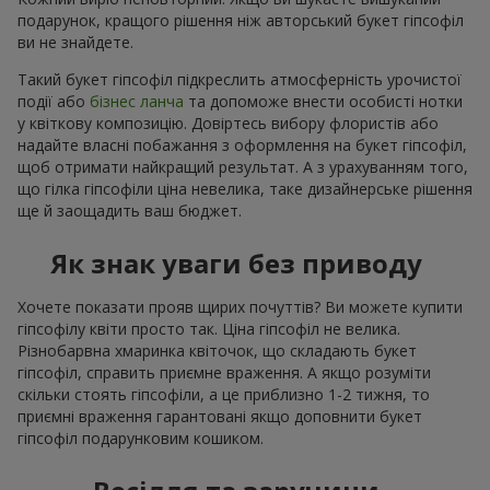
подарунок, кращого рішення ніж авторський букет гіпсофіл
ви не знайдете.
Такий букет гіпсофіл підкреслить атмосферність урочистої
події або
бізнес ланча
та допоможе внести особисті нотки
у квіткову композицію. Довіртесь вибору флористів або
надайте власні побажання з оформлення на букет гіпсофіл,
щоб отримати найкращий результат. А з урахуванням того,
що гілка гіпсофіли ціна невелика, таке дизайнерське рішення
ще й заощадить ваш бюджет.
Як знак уваги без приводу
Хочете показати прояв щирих почуттів? Ви можете купити
гіпсофілу квіти просто так. Ціна гіпсофіл не велика.
Різнобарвна хмаринка квіточок, що складають букет
гіпсофіл, справить приємне враження. А якщо розуміти
скільки стоять гіпсофіли, а це приблизно 1-2 тижня, то
приємні враження гарантовані якщо доповнити букет
гіпсофіл подарунковим кошиком.