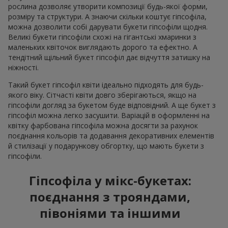
рослина дозволяє утворити композиції будь-якої форми,
розміру та структури. А знаючи скільки коштує гіпсофіла,
можна дозволити собі дарувати букети гіпсофіли щодня.
Великі букети гіпсофіли схожі на гігантські хмаринки з
маленьких квіточок виглядають дорого та ефектно. А
тендітний щільний букет гіпсофіл дає відчуття затишку на
ніжності.
Такий букет гіпсофіл квіти ідеально підходять для будь-
якого віку. Сітчасті квіти довго зберігаються, якщо на
гіпсофіли догляд за букетом буде відповідний. А ще букет з
гіпсофіл можна легко засушити. Варіацій в оформленні на
квітку фарбована гіпсофіла можна досягти за рахунок
поєднання кольорів та додавання декоративних елементів
й стилізації у подарункову обгортку, що мають букети з
гіпсофіли.
Гіпсофіла у мікс-букетах:
поєднання з трояндами,
півоніями та іншими