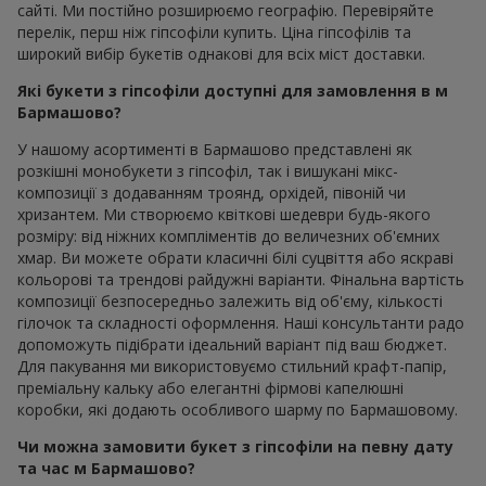
сайті. Ми постійно розширюємо географію. Перевіряйте
перелік, перш ніж гіпсофіли купить. Ціна гіпсофілів та
широкий вибір букетів однакові для всіх міст доставки.
Які букети з гіпсофіли доступні для замовлення в м
Бармашово?
У нашому асортименті в Бармашово представлені як
розкішні монобукети з гіпсофіл, так і вишукані мікс-
композиції з додаванням троянд, орхідей, півоній чи
хризантем. Ми створюємо квіткові шедеври будь-якого
розміру: від ніжних компліментів до величезних об'ємних
хмар. Ви можете обрати класичні білі суцвіття або яскраві
кольорові та трендові райдужні варіанти. Фінальна вартість
композиції безпосередньо залежить від об'єму, кількості
гілочок та складності оформлення. Наші консультанти радо
допоможуть підібрати ідеальний варіант під ваш бюджет.
Для пакування ми використовуємо стильний крафт-папір,
преміальну кальку або елегантні фірмові капелюшні
коробки, які додають особливого шарму по Бармашовому.
Чи можна замовити букет з гіпсофіли на певну дату
та час м Бармашово?