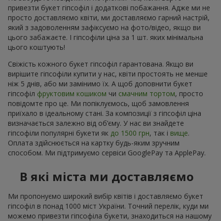
привезти букет гіпсофіл і додаткові побажання. Адже ми не
просто доставляємо квіти, ми доставляємо гарний настрій,
який з задоволенням зафіксуємо на фото/відео, якщо ви
цього забажаєте. І гіпсофіли ціна за 1 шт. яких мінімальна
цього коштують!
Свіжість кожного букет гіпсофіл гарантована. Якщо ви
вирішите гіпсофіли купити у нас, квіти простоять не менше
ніж 5 днів, або ми замінимо їх. А щоб доповнити букет
гіпсофіл
фруктовим кошиком
чи
смачним тортом
, просто
повідомте про це. Ми попіклуємось, щоб замовлення
приїхало в ідеальному стані. За композиції з гіпсофіл ціна
визначається залежно від об’єму. У нас ви знайдете
гіпсофіли популярні букети як
до 1500 грн
, так і
вище
.
Оплата здійснюється на картку будь-яким зручним
способом. Ми підтримуємо сервіси GooglePay та ApplePay.
В які міста ми доставляємо
Ми пропонуємо широкий вибір квітів і доставляємо букет
гіпсофіл в понад 1000 міст України. Точний перелік, куди ми
можемо привезти гіпсофіла букети, знаходиться на нашому