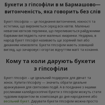
Букети з гіпсофіли в м Бармашово—
витонченість, яка говорить без слів
Букет гіпсофіла — це поєднання витончення, ніжності та
естетики, що вирізняється серед всіх квітів. Маленькі
невагомі квіткові перлинки, що переливаються райдужними
барвами виглядають наче маленькі хмаринки. Недарма, в
народі букет гіпсофіл називають ще зоряний пил або
диханням немовляти. Букети гіпсофіли мають зовнішній
вигляд, що зачаровує і огортає відчуттям магії та кохання.
Кому та коли дарують букети
з гіпсофіли
Букет гіпсофіл – це ідеальний подарунок для дівчат та
жінок. Купити гіпсофілу — значить обрати ідеальне
аранжування для святкових подій. А в поєднанні з іншими
рослинами калейдоскопічні букети з гіпсофіли можуть стати
чудовим варіантом як композиція до дня народження або
весільний букет
. Дарувати букети гіпсофіли можна просто