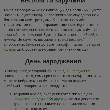
Весілля та заручини
Букет з гіпсофіл — чи не найкращий для весільних букетів.
Замовити букет гіпсофіл невеликого розміру доповнити
його розкішними трояндами білого кольору або
хризантемами стане найкращим рішенням. Від кількості
квітів і оформлення залежить скільки коштують букети
зоряний в оформленні. Букет з гіпсофіл весільний вийде
ніжним. Це саме те, що зараз в тренді весільної
флористики. Замовте до букет гіпсофіл
яскраві повітряні
кульки
, щоб додати ще більше позитивних емоцій.
День народження
З гіпсофіл вийде чудовий
букет до дня народження
.
Залежно від того, кому призначаються гіпсофіла квіти, ви
можете вибрати моно букет гіпсофіл чи яскраву
комбінацію. Флористи рекомендують:
яскравий або одноколірний букет гіпсофіл
для
найкращої подруги
або
друга
— можна доповнити
декоративні квіти іншими польовими рослинами
невеликого розміру;