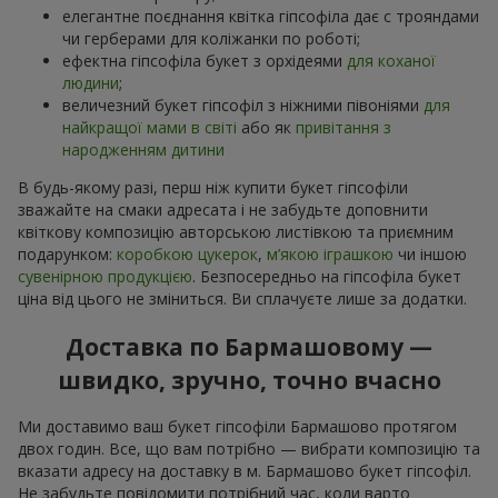
елегантне поєднання квітка гіпсофіла дає с трояндами
чи герберами для коліжанки по роботі;
ефектна гіпсофіла букет з орхідеями
для коханої
людини
;
величезний букет гіпсофіл з ніжними півоніями
для
найкращої мами в світі
або як
привітання з
народженням дитини
В будь-якому разі, перш ніж купити букет гіпсофіли
зважайте на смаки адресата і не забудьте доповнити
квіткову композицію авторською листівкою та приємним
подарунком:
коробкою цукерок
,
м’якою іграшкою
чи іншою
сувенірною продукцією
. Безпосередньо на гіпсофіла букет
ціна від цього не зміниться. Ви сплачуєте лише за додатки.
Доставка по Бармашовому —
швидко, зручно, точно вчасно
Ми доставимо ваш букет гіпсофіли Бармашово протягом
двох годин. Все, що вам потрібно — вибрати композицію та
вказати адресу на доставку в м. Бармашово букет гіпсофіл.
Не забудьте повідомити потрібний час, коли варто