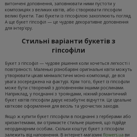
витончені доповнення, заповнювати ними пустоти у
композиціях з великих квітів, або створювати гіпсофіли
великі букети. Такі букети із гіпсофілою захоплюють погляд.
А ще букет гіпсофіл — це чудове декоративне доповнення
для інтер'єру.
Стильні варіанти букетів з
гіпсофіли
Букет з гіпсофіл — чудове рішення коли хочеться легкості і
повітряності. Маленькі різнобарвні оригінальні квіти можуть
утворювати цікаві мінімалістичні моно-композиції, де вся
увага зосереджена на фактурі. Крім того, букет із гіпсофіли
може бути створений з доповненням іншими рослинами.
Наприклад, у поєднанні з трояндами, ніжний романтичний
букет квітів гіпсофіли дарує незабутнє відчуття. Це ідеальне
квіткове оформлення для весіль та урочистих заходів.
Якщо ж купити букет гіпсофіли в поєднанні з герберами або
хризантемами, ви отримаєте стильне рішення, що підійде
неординарним особам.. Скільки коштує букет з гіпсофіли
залежить від наповнення. В інтернет-магазині
flowers.ua
ви