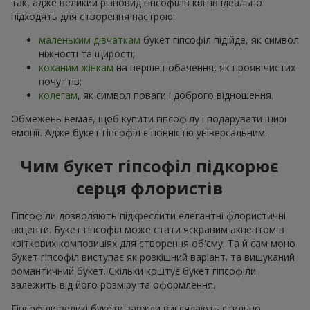
так, адже великий різновид гіпсофілів квітів ідеально
підходять для створення настрою:
маленьким дівчаткам
букет гіпсофіл підійде, як символ
ніжності та щирості;
коханим жінкам
на перше побачення, як прояв чистих
почуттів;
колегам
, як символ поваги і доброго відношення.
Обмежень немає, щоб купити гіпсофілу і подарувати щирі
емоції. Адже букет гіпсофіл є повністю універсальним.
Чим букет гіпсофіл підкорює
серця флористів
Гіпсофіли дозволяють підкреслити елегантні флористичні
акценти. Букет гіпсофіл може стати яскравим акцентом в
квіткових композиціях для створення об'єму. Та й сам моно
букет гіпсофіл виступає як розкішний варіант. та вишуканий
романтичний букет. Скільки коштує букет гіпсофіли
залежить від його розміру та оформлення.
Гіпсофіли великі букети завжди виглядають стильно,