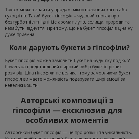
Також можна знайти у продажі мікси польових квітів або
сухоцвітів. Такий букет гіпсофіл – чудовий спогад про
безтурботні літні дні. Це аромат лугів, селища, природи та
незабутні відчуття. При тому, що на букет гіпсофілів ціна ну
дуже приємна.
Коли дарують букети з гіпсофіли?
Букет гіпсофіл можна замовити букет на будь-яку подію. У
flowers.ua представлений широкий вибір букетів різних
розмірів. Ціна гіпсофіли не велика, тому замовляючи букет
гіпсофіл ви маєте можливість подарувати щирі емоції за
невеликі кошти.
Авторські композиції з
гіпсофіли — ексклюзив для
особливих моментів
Авторський букет гіпсофіл — це про розкіш та унікальність.
Кожний виріб неповторний. Якщо ви шукаєте вишуканий