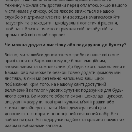
технічну можливість доставки перед оплатою. Якщо вашого
міста немає у списку, обов'язково зв'яжіться з нашою
службою підтримки клієнтів. Ми завжди намагаємося йти
назустріч та знаходити індивідуальні логістичні рішення,
щоб ваші близькі вчасно отримали свій незабутній та
ароматний квітковий сюрприз.
Чи можна додати листівку або подарунок до букету?
Звісно, ми залюбки допоможемо зробити ваше квіткове
привітання по Бармашовому ще більш емоційним,
зворушливим та комплексним. До будь-якого замовлення в
Бармашово ви можете безкоштовно додати фірмову міні-
листівку, в якій ми ретельно напишемо ваші щирі
побажання. Крім того, на нашому сайті доступний
величезний каталог чудових супутніх подарунків для будь-
якого свята. Ви можете обрати смачні шоколадні цукерки,
вишукані макаруни, повітряні кульки, м'які іграшки або
стильні дизайнерські вази. Наші демократичні ціни
дозволяють створити повноцінний святковий набір без
зайвих витрат. Усі подарунки надійно та красиво пакуються
разом із вибраними квітами.