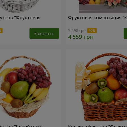
уктов "Фруктовая
Фруктовая композиция "К
7 598 грн
Заказать
уктов "Яркий микс"
Корзина фруктов "Фрукт