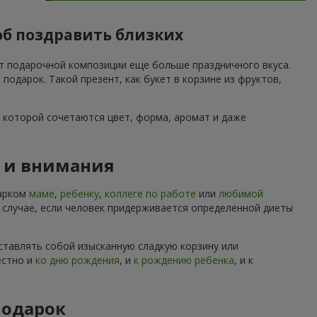
об поздравить близких
ет подарочной композиции еще больше праздничного вкуса.
дарок. Такой презент, как букет в корзине из фруктов,
 которой сочетаются цвет, форма, аромат и даже
ы и внимания
дарком
маме
,
ребенку
,
коллеге по работе
или
любимой
м случае, если человек придерживается определенной диеты
ставлять собой изысканную сладкую корзину или
естно и
ко дню рождения
, и
к рождению ребенка
, и к
подарок