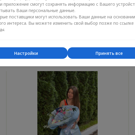
ли приложение смогут сохранять информацию с Вашего устройст
Лучший цветочный магазин
Доставка
тывать Ваши персональные данные.
«Ukrainian Business Award»
«Выбор 
рые поставщики могут использовать Ваши данные на основани
ого интереса. Вы можете изменить свой выбор позже по ссылке
2026 год
2025 г
цы.
Настройки
Принять все
Фотогалерея