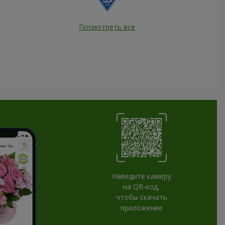
Посмотреть все
Наведите камеру
на QR-код,
чтобы скачать
приложение