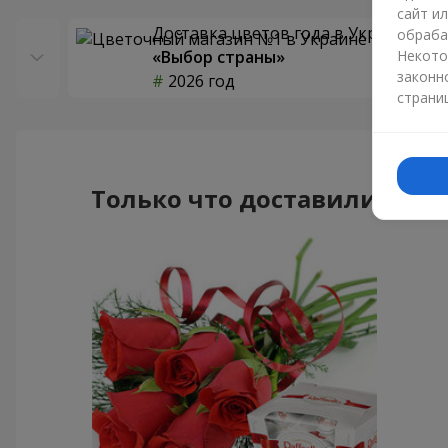
сайт и
Доставка цветов года в Украине
обраба
«Выбор страны»
Некото
законн
2026 год
страни
Только что доставили