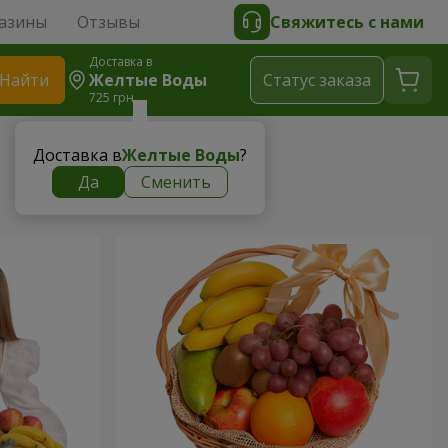
азины
Отзывы
Свяжитесь с нами
Доставка в
Найти
Желтые Воды
Cтатус заказа
725 грн
Доставка в
Желтые Воды
?
Да
Сменить