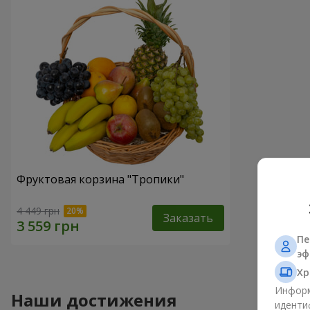
Фруктовая корзина "Тропики"
4 449 грн
Заказать
Пе
эф
Хр
Информ
Наши достижения
иденти