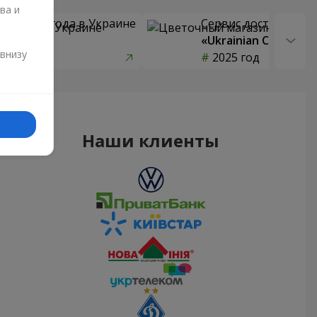
ва и
 цветов года в Украине
Сервис доставки цв
страны»
«Ukrainian Choice»
и
 внизу
од
2025 год
Наши клиенты