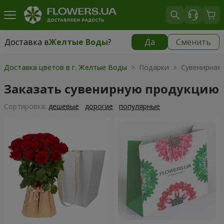
Доставка в
Желтые Воды
?
Да
Сменить
Доставка в
Желтые Воды
|
725 грн
Доставка цветов в г. Желтые Воды
> Подарки > Сувенирная 
Заказать сувенирную продукцию
Cортировка:
дешевые
дорогие
популярные