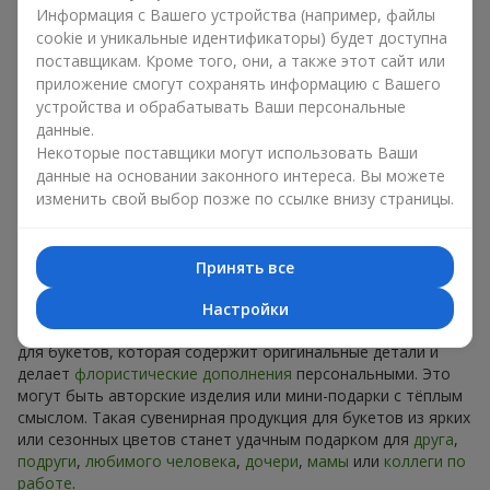
Сувениры к букетам на разные
Информация с Вашего устройства (например, файлы
cookie и уникальные идентификаторы) будет доступна
праздники
поставщикам. Кроме того, они, а также этот сайт или
приложение смогут сохранять информацию с Вашего
Праздник задаёт настроение, а сувенирная продукция для
устройства и обрабатывать Ваши персональные
букетов его подчёркивает. Именно поэтому сувениры к
данные.
цветам часто выбирают с учётом даты и события. В нашем
Некоторые поставщики могут использовать Ваши
ассортименте найдётся сувенирная продукция для букетов,
данные на основании законного интереса. Вы можете
которая подойдёт к любому празднику и может быть
рассчитана на любой бюджет.
изменить свой выбор позже по ссылке внизу страницы.
Сувенирная продукция к
Принять все
букетам на День рождения
Настройки
К
дню рождения
хорошо подходит сувенирная продукция
для букетов, которая содержит оригинальные детали и
делает
флористические дополнения
персональными. Это
могут быть авторские изделия или мини-подарки с тёплым
смыслом. Такая сувенирная продукция для букетов из ярких
или сезонных цветов станет удачным подарком для
друга
,
подруги
,
любимого человека
,
дочери
,
мамы
или
коллеги по
работе
.