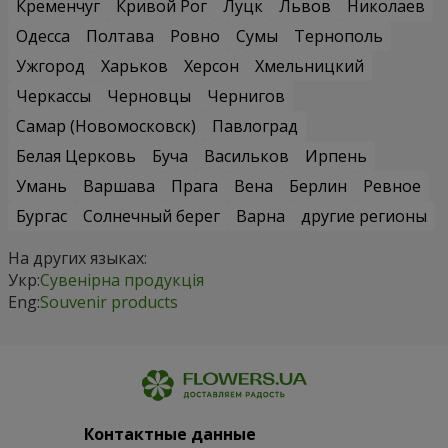
Кременчуг
Кривой Рог
Луцк
Львов
Николаев
Одесса
Полтава
Ровно
Сумы
Тернополь
Ужгород
Харьков
Херсон
Хмельницкий
Черкассы
Черновцы
Чернигов
Самар (Новомосковск)
Павлоград
Белая Церковь
Буча
Васильков
Ирпень
Умань
Варшава
Прага
Вена
Берлин
Ревное
Бургас
Солнечный берег
Варна
другие регионы
На других языках:
Укр:
Сувенірна продукція
Eng:
Souvenir products
Контактные данные