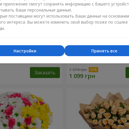
ли приложение смогут сохранять информацию с Вашего устройст
тывать Ваши персональные данные.
рые поставщики могут использовать Ваши данные на основани
ого интереса. Вы можете изменить свой выбор позже по ссылке
цы.
Настройки
Принять все
1 кремовой розы
Букет "Яркие солнышки!"
1 374 грн
Заказать