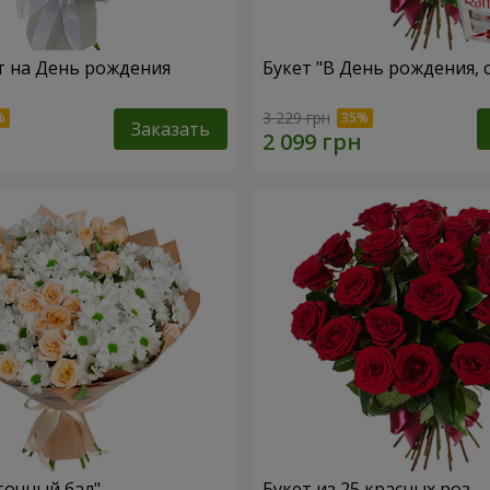
т на День рождения
Букет "В День рождения, 
3 229 грн
Заказать
точный бал"
Букет из 25 красных роз