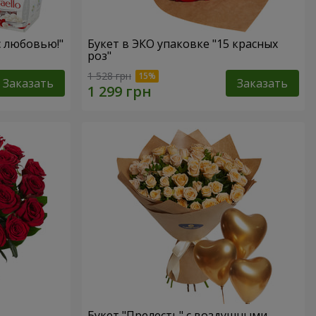
с любовью!"
Букет в ЭКО упаковке "15 красных
роз"
1 528 грн
Заказать
Заказать
Букет "Прелесть" с воздушными