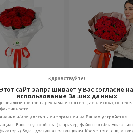
из 11 красных роз
Букет в упаковке "21 крас
Здравствуйте!
Этот сайт запрашивает у Вас согласие н
2 374 грн
Заказать
использование Ваших данных
рсонализированная реклама и контент, аналитика, опреде
фективности
анение и/или доступ к информации на Вашем устройстве
ация с Вашего устройства (например, файлы cookie и уникальн
фикаторы) будет доступна поставщикам. Кроме того, они, а так