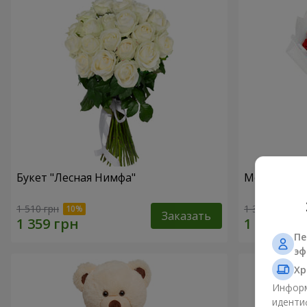
Букет "Лесная Нимфа"
Монобукет 
1 510 грн
1 374 грн
Заказать
Пе
эф
Хр
Информ
иденти