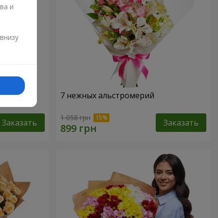
ва и
и
 внизу
7 нежных альстромерий
1 058 грн
Заказать
Заказать