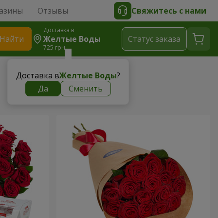
азины
Отзывы
Свяжитесь с нами
Доставка в
Найти
Желтые Воды
Cтатус заказа
725 грн
Доставка в
Желтые Воды
?
Да
Сменить