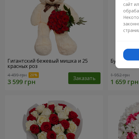
сайт и
обраба
Некото
законн
страни
Гигантский бежевый мишка и 25
Букет из 2
красных роз
4 499 грн
1 952 грн
Заказать