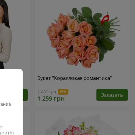
ная роза!"
Букет "Коралловая романтика"
а
1 481 грн
Заказать
Заказать
ление
ые
же этот