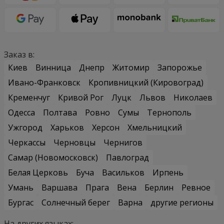
Заказ в:
Киев
Винница
Днепр
Житомир
Запорожье
Ивано-Франковск
Кропивницкий (Кировоград)
Кременчуг
Кривой Рог
Луцк
Львов
Николаев
Одесса
Полтава
Ровно
Сумы
Тернополь
Ужгород
Харьков
Херсон
Хмельницкий
Черкассы
Черновцы
Чернигов
Самар (Новомосковск)
Павлоград
Белая Церковь
Буча
Васильков
Ирпень
Умань
Варшава
Прага
Вена
Берлин
Ревное
Бургас
Солнечный берег
Варна
другие регионы
На других языках: