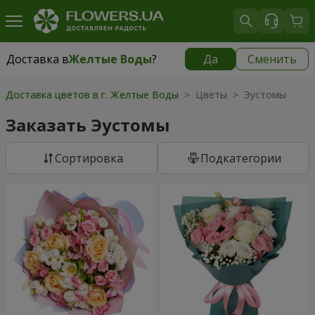
Доставка в
Желтые Воды
?
Да
Сменить
Доставка в
Желтые Воды
|
725 грн
Доставка цветов в г. Желтые Воды
> Цветы > Эустомы
Заказать Эустомы
Cортировка
Подкатегории