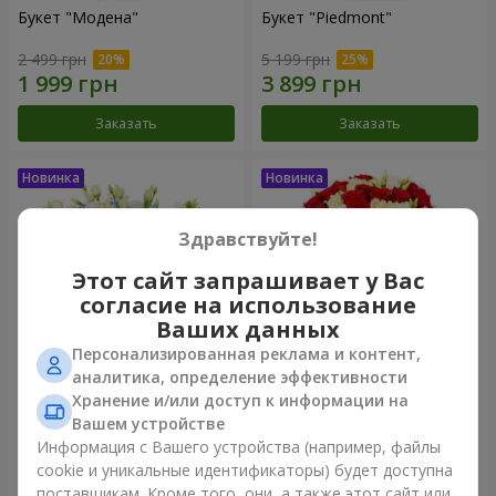
Букет "Модена"
Букет "Piedmont"
2 499 грн
5 199 грн
Заказать
Заказать
Здравствуйте!
Этот сайт запрашивает у Вас
согласие на использование
Ваших данных
Персонализированная реклама и контент,
аналитика, определение эффективности
Хранение и/или доступ к информации на
Композиция "Сильвия"
Букет "Katarina"
Вашем устройстве
3 570 грн
2 999 грн
Информация с Вашего устройства (например, файлы
cookie и уникальные идентификаторы) будет доступна
поставщикам. Кроме того, они, а также этот сайт или