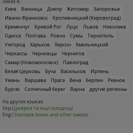
Заказ в:
Киев
Винница
Днепр
Житомир
Запорожье
Ивано-Франковск
Кропивницкий (Кировоград)
Кременчуг
Кривой Рог
Луцк
Львов
Николаев
Одесса
Полтава
Ровно
Сумы
Тернополь
Ужгород
Харьков
Херсон
Хмельницкий
Черкассы
Черновцы
Чернигов
Самар (Новомосковск)
Павлоград
Белая Церковь
Буча
Васильков
Ирпень
Умань
Варшава
Прага
Вена
Берлин
Ревное
Бургас
Солнечный берег
Варна
другие регионы
На других языках:
Укр:
Цукерки та інші солодощі
Eng:
Chocolate boxes and other sweets