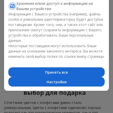
Для
корпоративного мероприятия
подойдёт
Хранение и/или доступ к информации на
премиальный подарок: здесь коробка с цветами и
Вашем устройстве
сладостями дополняется изысканными каллами,
Информация с Вашего устройства (например, файлы
герберами
или
орхидеями
и элитными сладостями;
cookie и уникальные идентификаторы) будет доступна
поставщикам. Кроме того, они, а также этот сайт или
Нежные букеты из
эустомы
,
тюльпанов
или
приложение смогут сохранять информацию с Вашего
альстромерии
хорошо сочетаются с конфетами
устройства и обрабатывать Ваши персональные
Merci, поддерживая нежную подачу и лёгкое
данные.
настроение — как
поздравление с рождением
ребёнка
или ко Дню всех влюблённых.
Некоторые поставщики могут использовать Ваши
данные на основании законного интереса. Вы можете
Мы поможем вам подобрать лучшее сочетание цветочного
изменить свой выбор позже по ссылке внизу страницы.
микса и сладостей под ваш повод и оформим подарок —
цветы с конфетами — надлежащим образом.
Принять все
Коробка с цветами и
Настройки
сладостями — ваш лучший
выбор для подарка
Сочетание цветов с конфетами давно стало
универсальным. Цветы с конфетами одинаково хорошо
подходят как для романтических моментов, так и для