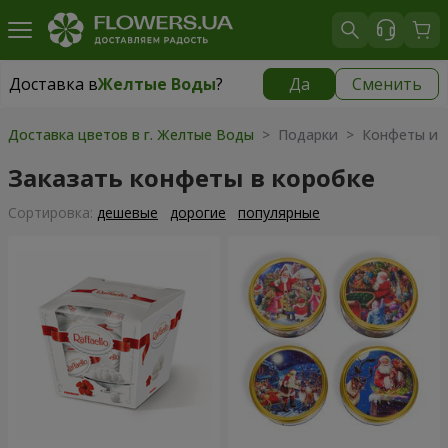
Доставка в
Желтые Воды
?
Да
Сменить
Доставка в
Желтые Воды
|
725 грн
Доставка цветов в г. Желтые Воды
> Подарки > Конфеты и п
Заказать конфеты в коробке
Cортировка:
дешевые
дорогие
популярные