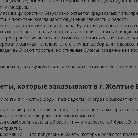
 популярные, выполненные в нежных оттенках, дарят чувство сп
ой атмосферы.
классика флористики безусловно остаётся среди самых популярн
ти, а тюльпаны всегда дарят ощущение свежести и радости.
 меняться в зависимости от сезона. Букеты из сезонных цветов
лнухи, осенью — тёплые георгины, а весной — нежные гиацинты
аспространённые цветочные композиции выглядят не только эст
ровки и выглядят стильно. Это отличный выбор для подарков н
 людей выбирают простые, но стильные букеты, созданные из пр
иции на рынке флористики, а сочетание этих цветов позволяе
еты, которые заказывают в г. Желтые 
лиенты в г. Желтые Воды? Какие цветы никогда не выходят из т
елые лилии, розовые хризантемы — это те цветы, которые покор
нных праздников до романтических моментов.
ься с выбором, идеальный вариант — универсальный букет. Это
роприятие.
, ромашки — это популярные букеты, которые остаются привлек