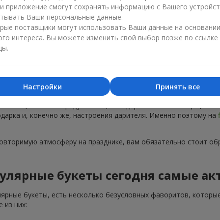
ли приложение смогут сохранять информацию с Вашего устройст
тывать Ваши персональные данные.
рые поставщики могут использовать Ваши данные на основани
ого интереса. Вы можете изменить свой выбор позже по ссылке
цы.
Популярные букеты — тренды сезона
Настройки
Принять все
тренды. Каждый год появляются новые популярные букеты, а не
 на пике, не только радуют глаз, но и дарят особые эмоции, ко
подарка и, конечно же, настроения дарителя. Именно поэтому на
повторимую атмосферу на празднике, вам обязательно стоит об
улярные букеты сегодня самые ак
лярные букеты, есть несколько безусловных фаворитов, которые
 из них: