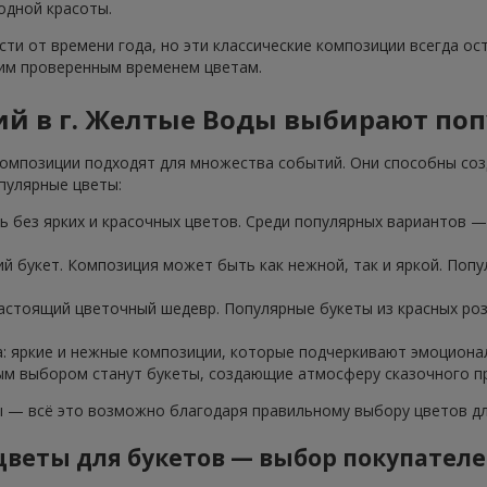
одной красоты.
ти от времени года, но эти классические композиции всегда ос
тим проверенным временем цветам.
ий в г. Желтые Воды выбирают по
омпозиции подходят для множества событий. Они способны соз
пулярные цветы:
 без ярких и красочных цветов. Среди популярных вариантов — 
ий букет. Композиция может быть как нежной, так и яркой. Попу
настоящий цветочный шедевр. Популярные букеты из красных ро
а: яркие и нежные композиции, которые подчеркивают эмоциона
ным выбором станут букеты, создающие атмосферу сказочного пр
— всё это возможно благодаря правильному выбору цветов для
веты для букетов — выбор покупател