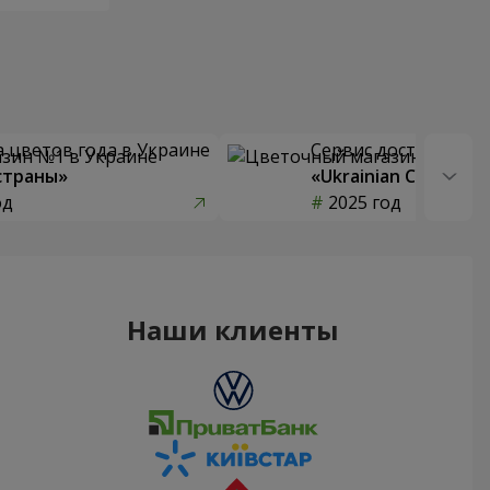
 цветов года в Украине
Сервис доставки цв
страны»
«Ukrainian Choice»
од
2025 год
Наши клиенты