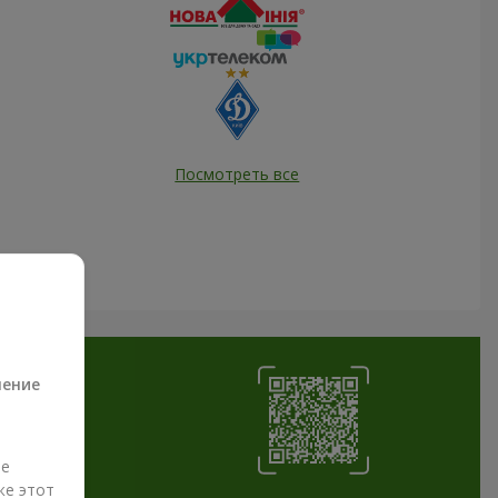
Посмотреть все
а
ление
ые
же этот