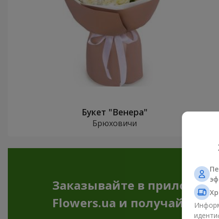
Букет "Венера"
Брюховичи
Пе
эф
Заказывайте в приложен
Хр
Flowers.ua и получайте бо
Информ
иденти