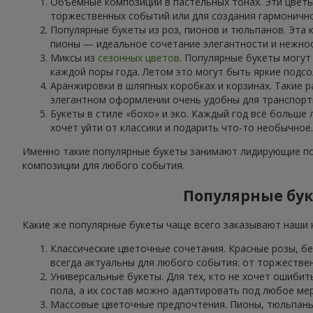
Объёмные композиции в пастельных тонах. Эти цветы
торжественных событий или для создания гармоничн
Популярные букеты из роз, пионов и тюльпанов. Эта 
пионы — идеальное сочетание элегантности и нежнос
Миксы из
сезонных цветов
. Популярные букеты могут
каждой поры года. Летом это могут быть яркие подсо
Аранжировки в шляпных коробках и корзинах. Такие р
элегантном оформлении очень удобны для транспорти
Букеты в стиле «бохо» и эко. Каждый год всё больше
хочет уйти от классики и подарить что-то необычное.
Именно такие популярные букеты занимают лидирующие поз
композиции для любого события.
Популярные бук
Какие же популярные букеты чаще всего заказывают наши к
Классические цветочные сочетания. Красные розы, б
всегда актуальны для любого события: от торжестве
Универсальные букеты. Для тех, кто не хочет ошибит
пола, а их состав можно адаптировать под любое ме
Массовые цветочные предпочтения. Пионы, тюльпаны