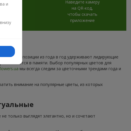
Наведите камеру
ва и
на QR-код,
чтобы скачать
и
приложение
 внизу
которые композиции из года в год удерживают лидирующие
торые остаются в памяти. Выбор популярных цветов для
flowers.ua
мы всегда следим за цветочными трендами года и
ратить внимание на популярные цветы, из которых
туальные
 не только выглядят элегантно, но и сочетают