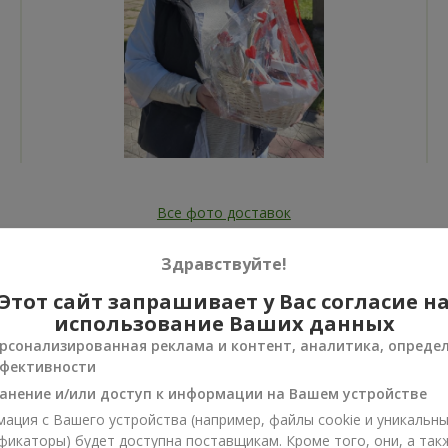
Все фото доставок
Заказать этот товар
Здравствуйте!
Этот сайт запрашивает у Вас согласие н
использование Ваших данных
рсонализированная реклама и контент, аналитика, опреде
фективности
ии
анение и/или доступ к информации на Вашем устройстве
нусы
ация с Вашего устройства (например, файлы cookie и уникальн
фикаторы) будет доступна поставщикам. Кроме того, они, а так