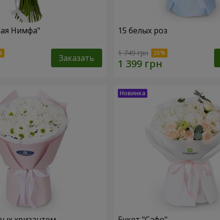
ная Нимфа"
15 белых роз
1 749 грн
Заказать
вых хризантем
Букет "Сафо"