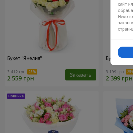
сайт и
обраба
Некото
законн
страни
Букет "Янелия"
Букет "Иск
3 412 грн
3 199 грн
Заказать