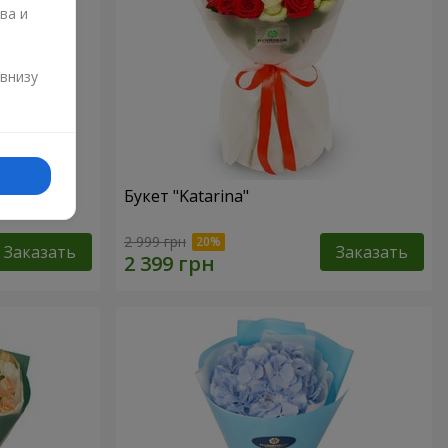
ва и
и
 внизу
Букет "Katarina"
2 999 грн
Заказать
Заказать