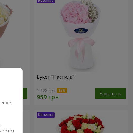
Букет "Пастила"
а
1 128 грн
Заказать
Заказать
ление
ые
же этот