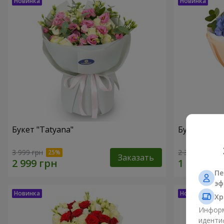
Букет "Tatyana"
Букет "Обл
3 999 грн
2 399 грн
Заказать
Пе
эф
Хр
Информ
иденти