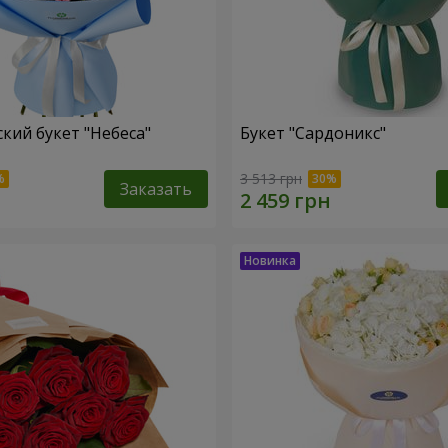
кий букет "Небеса"
Букет "Сардоникс"
3 513 грн
Заказать