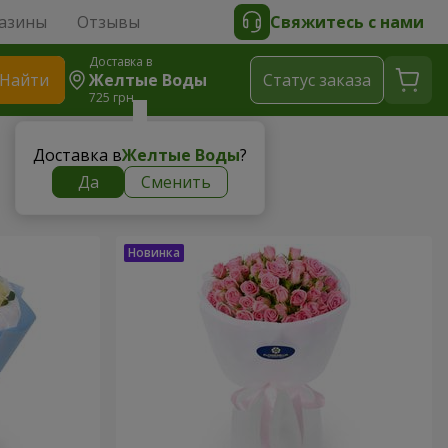
азины
Отзывы
Свяжитесь с нами
Доставка в
Найти
Желтые Воды
Cтатус заказа
725 грн
Доставка в
Желтые Воды
?
Да
Сменить