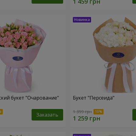
кий букет "Очарование"
Букет "Персеида"
1 399 грн
Заказать