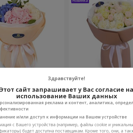
ако чувств"
Букет "Венера"
Здравствуйте!
Этот сайт запрашивает у Вас согласие н
2 324 грн
Заказать
использование Ваших данных
рсонализированная реклама и контент, аналитика, опреде
фективности
анение и/или доступ к информации на Вашем устройстве
ация с Вашего устройства (например, файлы cookie и уникальн
фикаторы) будет доступна поставщикам. Кроме того, они, а так