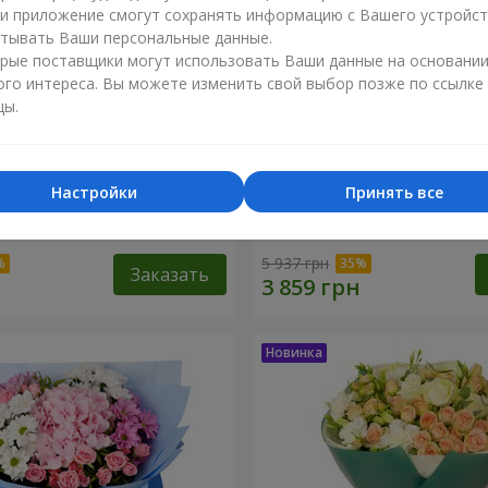
ли приложение смогут сохранять информацию с Вашего устройст
тывать Ваши персональные данные.
рые поставщики могут использовать Ваши данные на основани
ого интереса. Вы можете изменить свой выбор позже по ссылке
цы.
Настройки
Принять все
ренность"
Букет "Tarnis"
5 937 грн
Заказать