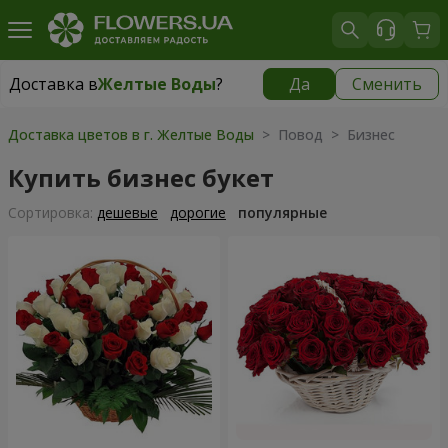
Доставка в
Желтые Воды
?
Да
Сменить
Доставка в
Желтые Воды
|
725 грн
Доставка цветов в г. Желтые Воды
> Повод > Бизнес
Купить бизнес букет
Cортировка:
дешевые
дорогие
популярные