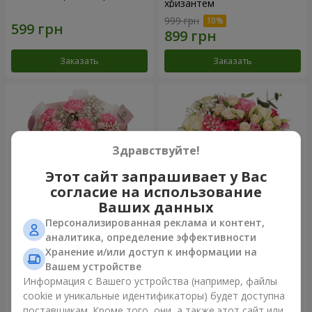
хризантем
999 грн
Заказать
Заказать
Здравствуйте!
Этот сайт запрашивает у Вас
согласие на использование
Ваших данных
Персонализированная реклама и контент,
Букет "Королева
Цветы в коробке
аналитика, определение эффективности
Карибского моря"
"Помпадур"
Хранение и/или доступ к информации на
1 374 грн
2 124 грн
Вашем устройстве
Информация с Вашего устройства (например, файлы
cookie и уникальные идентификаторы) будет доступна
Заказать
Заказать
поставщикам. Кроме того, они, а также этот сайт или