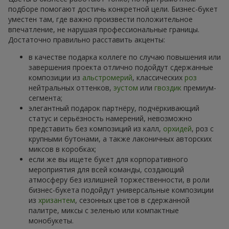
подборе помогают достичь конкретной цели. Бизнес-букет
уместен там, где важно произвести положительное
впечатление, не нарушая профессиональные границы.
Достаточно правильно расставить акценты:
в качестве подарка коллеге по случаю повышения или
завершения проекта отлично подойдут сдержанные
композиции из
альстромерий
, классических
роз
нейтральных оттенков,
эустом
или
гвоздик
премиум-
сегмента;
элегантный подарок партнёру, подчёркивающий
статус и серьёзность намерений, невозможно
представить без композиций из калл,
орхидей
, роз с
крупными бутонами, а также лаконичных авторских
миксов в коробках;
если же вы ищете букет для корпоративного
мероприятия для всей команды, создающий
атмосферу без излишней торжественности, в роли
бизнес-букета подойдут универсальные композиции
из
хризантем
, сезонных цветов в сдержанной
палитре, миксы с зеленью или компактные
монобукеты.