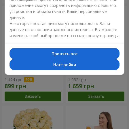
приложение смогут сохранять информацию с Вашего
устройства и обрабатывать Ваши персональные
данные.
Некоторые поставщики могут использовать Ваши
данные на основании законного интереса. Вы можете
изменить свой выбор позже по ссылке внизу страницы.
Принять все
Настройки
Букет "Времена года"
Букет из 21 кремовой розы
1 124 грн
1 952 грн
Заказать
Заказать