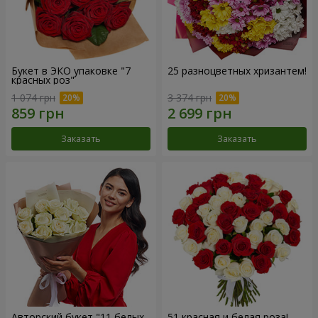
Букет в ЭКО упаковке "7
25 разноцветных хризантем!
красных роз"
1 074 грн
3 374 грн
Заказать
Заказать
Авторский букет "11 белых
51 красная и белая роза!