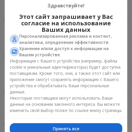
5
Здравствуйте!
Дякую шановні за організацію подарунка! Ви кращі!!!
Этот сайт запрашивает у Вас
согласие на использование
Олександр
23.11.2025
Ваших данных
5
Персонализированная реклама и контент,
Робив доставку з іншого континенту. Все зробили в
аналитика, определение эффективности
найкращому вигляді. Дякую велике.
Хранение и/или доступ к информации на
Вашем устройстве
Информация с Вашего устройства (например, файлы
Олександр
23.11.2025
cookie и уникальные идентификаторы) будет доступна
5
поставщикам. Кроме того, они, а также этот сайт или
Робив доставку з іншого континенту. Все зробили в
приложение смогут сохранять информацию с Вашего
найкращому вигляді. Дякую велике.
устройства и обрабатывать Ваши персональные
данные.
Некоторые поставщики могут использовать Ваши
Олександр
19.08.2025
данные на основании законного интереса. Вы можете
5
изменить свой выбор позже по ссылке внизу страницы.
Гарний вибір букетів, вчасно доставили.
Принять все