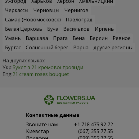
Ужгород
Харьков
Херсон
Хмельницкий
Черкассы
Черновцы
Чернигов
Самар (Новомосковск)
Павлоград
Белая Церковь
Буча
Васильков
Ирпень
Умань
Варшава
Прага
Вена
Берлин
Ревное
Бургас
Солнечный берег
Варна
другие регионы
На других языках:
Укр:
Букет з 21 кремової троянди
Eng:
21 cream roses bouquet
Контактные данные
Звоните нам
+1 718 475 92 72
Киевстар
(067) 355 77 55
Водафон
(099) 355 77 55