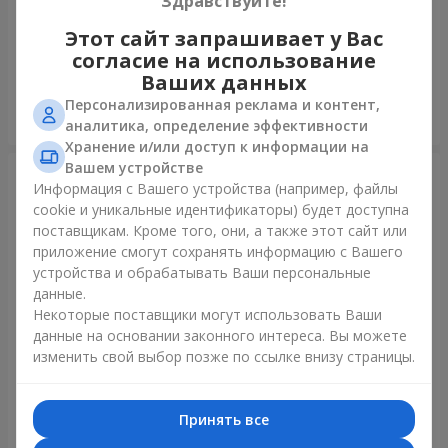
Здравствуйте!
75 белых роз
Мишка с букетом
Этот сайт запрашивает у Вас
согласие на использование
39 099 грн
11 039 грн
Ваших данных
Персонализированная реклама и контент,
Заказать
Заказать
аналитика, определение эффективности
Хранение и/или доступ к информации на
Вашем устройстве
Информация с Вашего устройства (например, файлы
cookie и уникальные идентификаторы) будет доступна
поставщикам. Кроме того, они, а также этот сайт или
приложение смогут сохранять информацию с Вашего
устройства и обрабатывать Ваши персональные
данные.
Некоторые поставщики могут использовать Ваши
данные на основании законного интереса. Вы можете
изменить свой выбор позже по ссылке внизу страницы.
151 красная роза
Букет "Очей очарованье"
93 252 грн
19 405 грн
Принять все