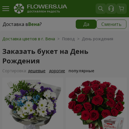
Доставка в
Вена
?
Да
Сменить
Доставка в
Вена
|
бесплатно
Доставка цветов в г. Вена
> Повод > День рождения
Заказать букет на День
Рождения
Cортировка:
дешевые
дорогие
популярные