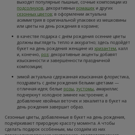
выходят популярные пышные, сочные композиции из
подсолнухов
, декоративных
ромашек
и других
сезонных цветов
; в оформлении актуальна
асимметрия в оригинальной упаковке из мешковины
или цветы на день рождения в корзине;
в качестве подарка с днём рождения осенние цветы
должны выглядеть тепло и аккуратно; здесь подойдёт
букет на день рождения женщине из
хризантем
, калл
и, конечно,
роз
; декоративные акценты добавят
изысканности и завершённости праздничной
композиции;
зимой актуальна сдержанная изысканная флористика,
поздравить с днём рождения белыми цветами —
отличная идея; белые
розы
,
эустомы
, амариллис
подчеркнут холодное зимнее настроение; а
добавление хвойных веточек и эвкалипта в букет на
день рождения завершит образ.
Сезонные цветы, добавленные в букет на день рождения,
подчёркивают природную красоту момента. А чтобы
сделать подарок особенным, мы создаём из них