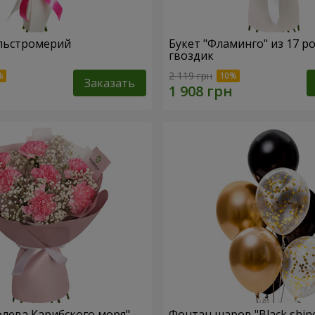
льстромерий
Букет "Фламинго" из 17 р
гвоздик
2 119 грн
Заказать
олева Карибского моря"
Фонтан шаров "Black shin