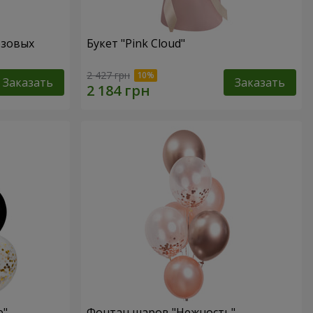
озовых
Букет "Pink Cloud"
2 427 грн
Заказать
Заказать
e"
Фонтан шаров "Нежность"