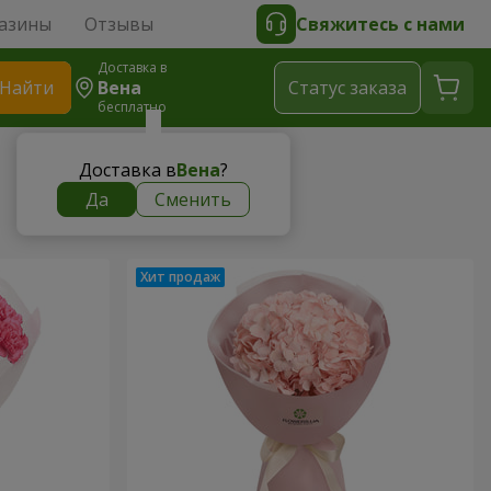
азины
Отзывы
Свяжитесь с нами
Доставка в
Найти
Вена
Cтатус заказа
бесплатно
Доставка в
Вена
?
Да
Сменить