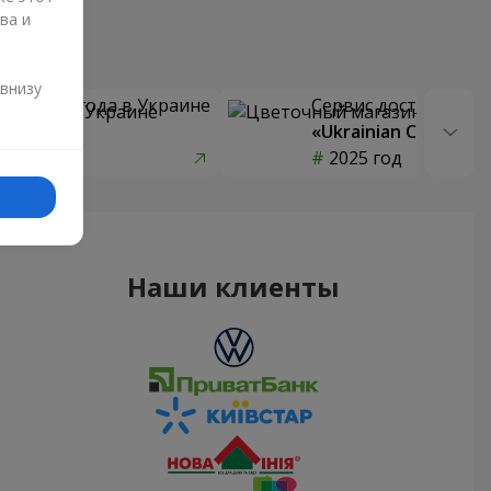
ва и
и
 внизу
 цветов года в Украине
Сервис доставки цв
страны»
«Ukrainian Choice»
од
2025 год
Наши клиенты