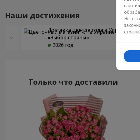
сайт и
обраба
Наши достижения
Некото
законн
Доставка цветов года в Украине
страни
«Выбор страны»
2026 год
Только что доставили