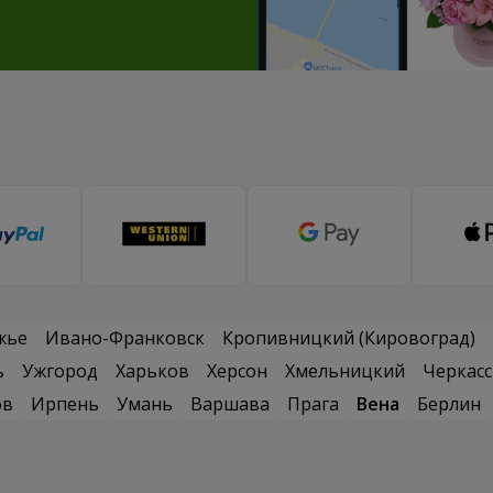
жье
Ивано-Франковск
Кропивницкий (Кировоград)
ь
Ужгород
Харьков
Херсон
Хмельницкий
Черкас
ов
Ирпень
Умань
Варшава
Прага
Вена
Берлин