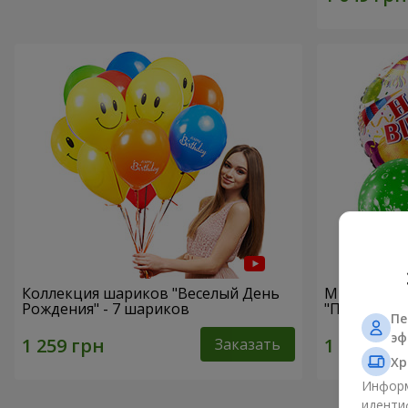
Коллекция шариков "Веселый День
Микс гели
Рождения" - 7 шариков
"Поздравле
Пе
эф
Заказать
Хр
Информ
иденти