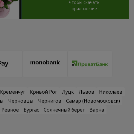
чтобы скачать
приложение
Кременчуг
Кривой Рог
Луцк
Львов
Николаев
сы
Черновцы
Чернигов
Самар (Новомосковск)
Ревное
Бургас
Солнечный берег
Варна