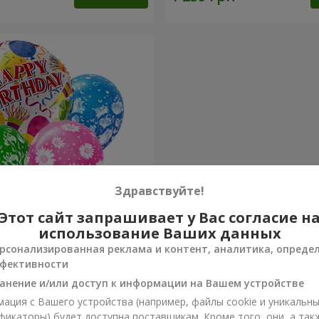
Здравствуйте!
Этот сайт запрашивает у Вас согласие н
евых шариков
использование Ваших данных
ние!"
рсонализированная реклама и контент, аналитика, опреде
фективности
Заказать
анение и/или доступ к информации на Вашем устройстве
ация с Вашего устройства (например, файлы cookie и уникальн
фикаторы) будет доступна поставщикам. Кроме того, они, а так