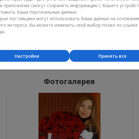
ли приложение смогут сохранять информацию с Вашего устройст
тывать Ваши персональные данные.
рые поставщики могут использовать Ваши данные на основани
ого интереса. Вы можете изменить свой выбор позже по ссылке
Лучший цветочный магазин
Доставка
цы.
«Ukrainian Business Award»
«Выбор 
2026 год
2025 г
Настройки
Принять все
Фотогалерея