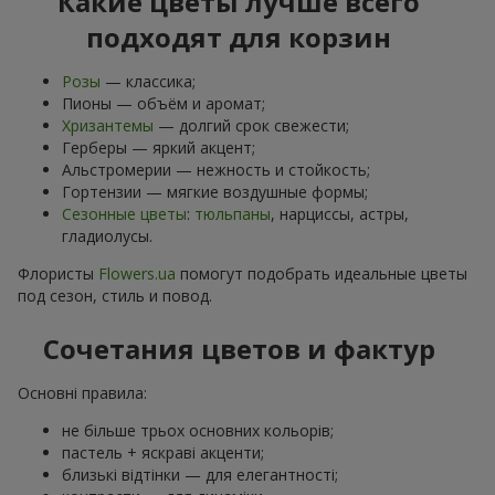
Какие цветы лучше всего
подходят для корзин
Розы
— классика;
Пионы — объём и аромат;
Хризантемы
— долгий срок свежести;
Герберы — яркий акцент;
Альстромерии — нежность и стойкость;
Гортензии — мягкие воздушные формы;
Сезонные цветы
:
тюльпаны
, нарциссы, астры,
гладиолусы.
Флористы
Flowers.ua
помогут подобрать идеальные цветы
под сезон, стиль и повод.
Сочетания цветов и фактур
Основні правила:
не більше трьох основних кольорів;
пастель + яскраві акценти;
близькі відтінки — для елегантності;