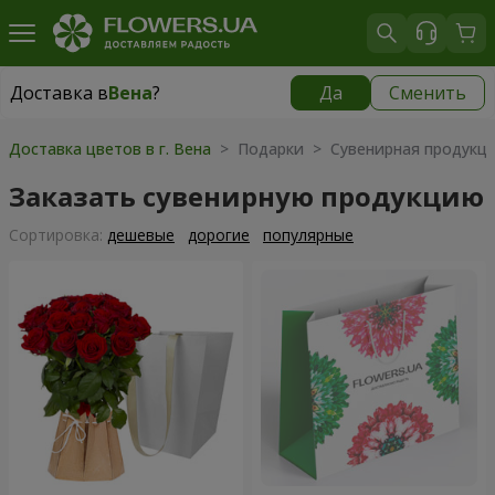
Доставка в
Вена
?
Да
Сменить
Доставка в
Вена
|
бесплатно
Доставка цветов в г. Вена
> Подарки > Сувенирная продукц
Заказать сувенирную продукцию
Cортировка:
дешевые
дорогие
популярные