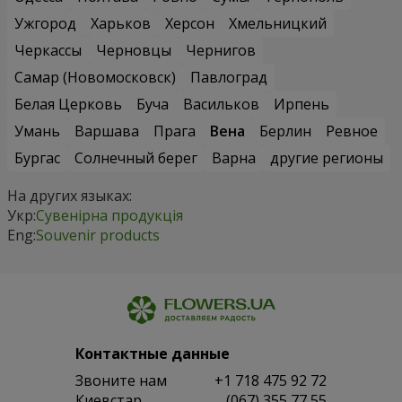
Ужгород
Харьков
Херсон
Хмельницкий
Черкассы
Черновцы
Чернигов
Самар (Новомосковск)
Павлоград
Белая Церковь
Буча
Васильков
Ирпень
Умань
Варшава
Прага
Вена
Берлин
Ревное
Бургас
Солнечный берег
Варна
другие регионы
На других языках:
Укр:
Сувенірна продукція
Eng:
Souvenir products
Контактные данные
Звоните нам
+1 718 475 92 72
Киевстар
(067) 355 77 55