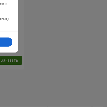
ва и
и
 внизу
Любовь в
Заказать