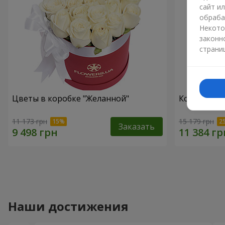
сайт и
обраба
Некото
законн
страни
Цветы в коробке "Желанной"
Композиция 
11 173 грн
15 179 грн
Заказать
Наши достижения