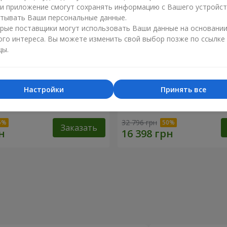
ли приложение смогут сохранять информацию с Вашего устройст
тывать Ваши персональные данные.
рые поставщики могут использовать Ваши данные на основани
ого интереса. Вы можете изменить свой выбор позже по ссылке
цы.
Настройки
Принять все
"Lady in Red"
Композиция в коробке "
твоих глазах"
32 796 грн
Заказать