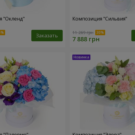
 "Окленд"
Композиция "Сильвия"
11 269 грн
Заказать
я "Палермо"
Композиция "Элора"