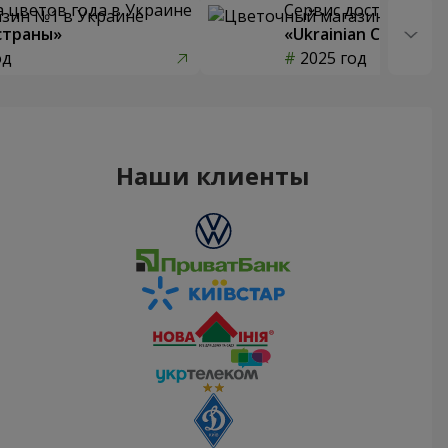
 цветов года в Украине
Сервис доставки цв
страны»
«Ukrainian Choice»
од
2025 год
Наши клиенты