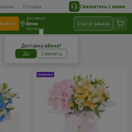
азины
Отзывы
Свяжитесь с нами
Доставка в
Найти
Вена
Cтатус заказа
бесплатно
Доставка в
Вена
?
Да
Сменить