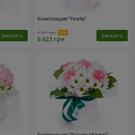
Композиция "Finella"
9 461 грн
Заказать
Заказать
Композиция "Летнее облако"