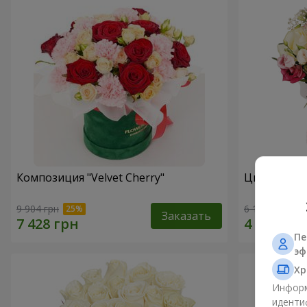
Композиция "Velvet Cherry"
Цветы в ко
9 904 грн
6 180 грн
Заказать
Пе
эф
Хр
Информ
иденти