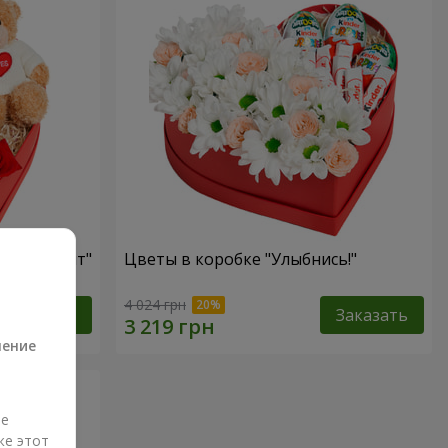
ый презент"
Цветы в коробке "Улыбнись!"
а
4 024 грн
Заказать
Заказать
ление
ые
же этот