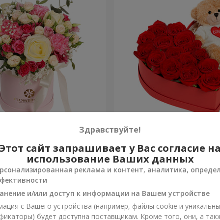
робке "Помпадур"
Композиция "Трогательн
Здравствуйте!
Этот сайт запрашивает у Вас согласие н
9 276 грн
Заказать
использование Ваших данных
рсонализированная реклама и контент, аналитика, опреде
фективности
анение и/или доступ к информации на Вашем устройстве
ация с Вашего устройства (например, файлы cookie и уникальн
фикаторы) будет доступна поставщикам. Кроме того, они, а так