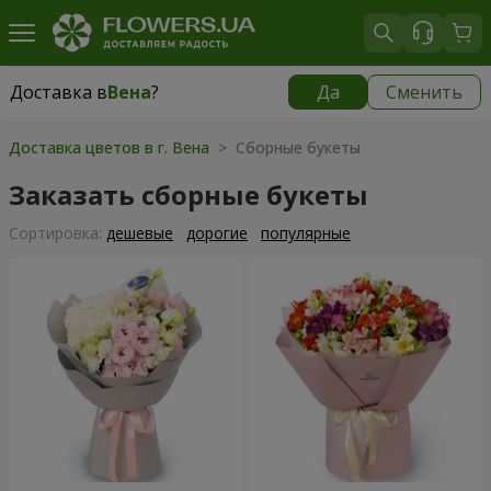
Доставка в
Вена
?
Да
Сменить
Доставка в
Вена
|
бесплатно
Доставка цветов в г. Вена
> Сборные букеты
Заказать сборные букеты
Cортировка:
дешевые
дорогие
популярные