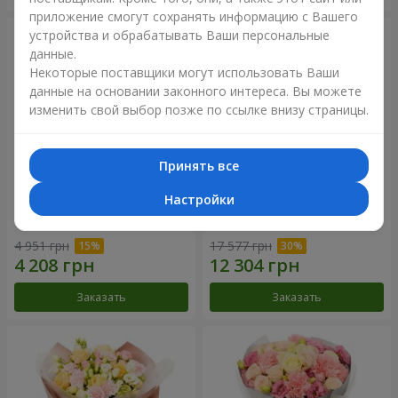
приложение смогут сохранять информацию с Вашего
устройства и обрабатывать Ваши персональные
данные.
Некоторые поставщики могут использовать Ваши
данные на основании законного интереса. Вы можете
изменить свой выбор позже по ссылке внизу страницы.
Принять все
Настройки
Букет "Дзинтарс"
Букет "Your Smile"
4 951 грн
17 577 грн
Заказать
Заказать