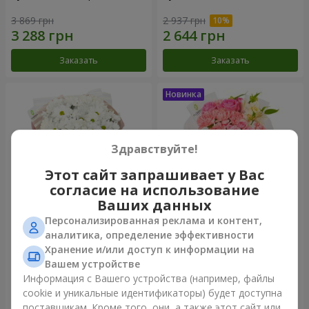
3 869 грн
2 937 грн
Заказать
Заказать
Здравствуйте!
Этот сайт запрашивает у Вас
согласие на использование
Ваших данных
Персонализированная реклама и контент,
Букет "White happiness"
Букет "Розовый зефир"
аналитика, определение эффективности
Хранение и/или доступ к информации на
1 916 грн
3 517 грн
Вашем устройстве
Информация с Вашего устройства (например, файлы
cookie и уникальные идентификаторы) будет доступна
Заказать
Заказать
поставщикам. Кроме того, они, а также этот сайт или