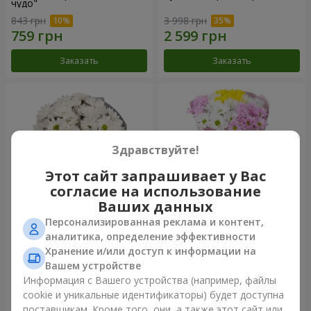
чудо"
843 грн
3 998 грн
Заказать
Заказать
Здравствуйте!
Этот сайт запрашивает у Вас
согласие на использование
Ваших данных
Персонализированная реклама и контент,
Букет "Киото" из 5 белых
Букет "Времена года"
аналитика, определение эффективности
хризантем
Хранение и/или доступ к информации на
1 066 грн
1 199 грн
Вашем устройстве
Информация с Вашего устройства (например, файлы
cookie и уникальные идентификаторы) будет доступна
Заказать
Заказать
поставщикам. Кроме того, они, а также этот сайт или