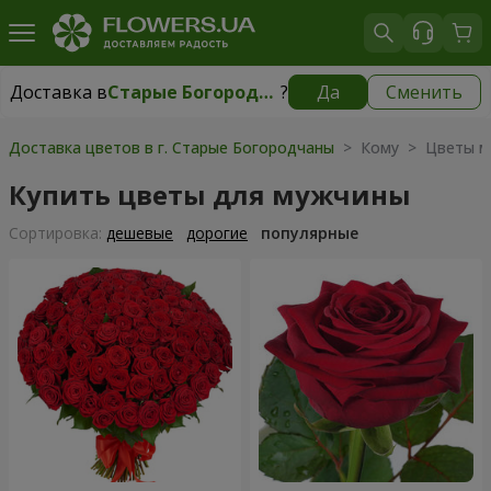
Доставка в
Старые Богородчаны
?
Да
Сменить
Доставка в
Старые Богородчаны
|
бесплатно
Доставка цветов в г. Старые Богородчаны
> Кому > Цветы м
Купить цветы для мужчины
Cортировка:
дешевые
дорогие
популярные