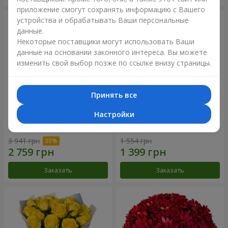
приложение смогут сохранять информацию с Вашего
устройства и обрабатывать Ваши персональные
данные.
Некоторые поставщики могут использовать Ваши
данные на основании законного интереса. Вы можете
изменить свой выбор позже по ссылке внизу страницы.
Принять все
Настройки
Букет "Крещатик"
Букет "Мы и лето"
3 941 грн
1 554 грн
Заказать
Заказать