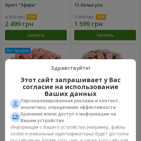
Букет "Эфира"
15 белых роз
3 332 грн
1 999 грн
Заказать
Заказать
Здравствуйте!
Этот сайт запрашивает у Вас
согласие на использование
Ваших данных
Персонализированная реклама и контент,
аналитика, определение эффективности
Хранение и/или доступ к информации на
Цветы в коробке "Розовый
Композиция "Баллада о
оазис"
маме"
Вашем устройстве
2 749 грн
2 199 грн
Информация с Вашего устройства (например, файлы
cookie и уникальные идентификаторы) будет доступна
поставщикам. Кроме того, они, а также этот сайт или