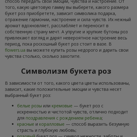
способ передать свои эмоции, чувства и настроение. От
того, какую цветовую гамму вы выберете, какого размера
букет роз приобретете, зависит символика подарка,
отражение гармонии, настроение и сила чувств. Их нежный
аромат вдохновляет, расслабляет и переносит в
собственную страну мечт. А упругие и хрупкие бутоны роз
привлекают взгляд и дарят невероятное настроение весь
период, пока роскошный букет роз стоит в вазе. В
flowers.ua
вы можете купить розы недорого и дарить свои
чувства столько, сколько захотите.
Символизм букета роз
В зависимости от того, какого цвета цветы использованы,
зависит, какие положительные эмоции и чувства несет
выбранный букет роз:
белые розы
или
кремовые
— букет роз с
искренностью и чистотой чувств, отлично подходит
для
поздравления с рождением ребенка
;
красные
и
коралловые
— способ выразить безумную
страсть и глубокую любовь;
розовый
букет роз — символ нежности, заботы и