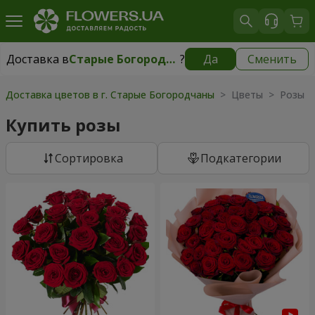
Доставка в
Старые Богородчаны
?
Да
Сменить
Доставка в
Старые Богородчаны
|
бесплатно
Доставка цветов в г. Старые Богородчаны
> Цветы > Розы
Купить розы
Cортировка
Подкатегории