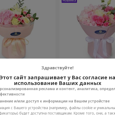
onte"
Букет "Margaret"
Здравствуйте!
Этот сайт запрашивает у Вас согласие н
1 732 грн
Заказать
использование Ваших данных
рсонализированная реклама и контент, аналитика, опреде
фективности
анение и/или доступ к информации на Вашем устройстве
ация с Вашего устройства (например, файлы cookie и уникальн
фикаторы) будет доступна поставщикам. Кроме того, они, а так