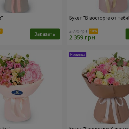
le"
Букет "В восторге от тебя!
2 775 грн
Заказать
liya"
Букет "Герцогиня Кавенд