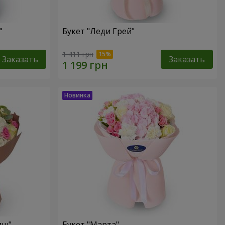
"
Букет "Леди Грей"
1 411 грн
Заказать
Заказать
иш"
Букет "Марта"