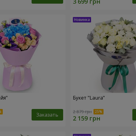
йя"
Букет "Laura"
2 879 грн
Заказать