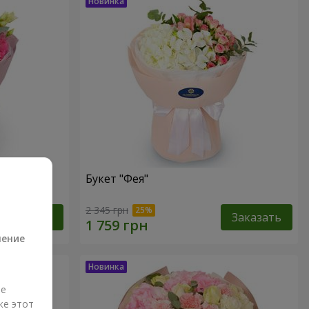
Букет "Фея"
а
2 345 грн
Заказать
Заказать
ление
ые
же этот