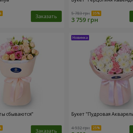
5 783 грн
Заказать
ты сбываются"
Букет "Пудровая Акварел
4 932 грн
Заказать