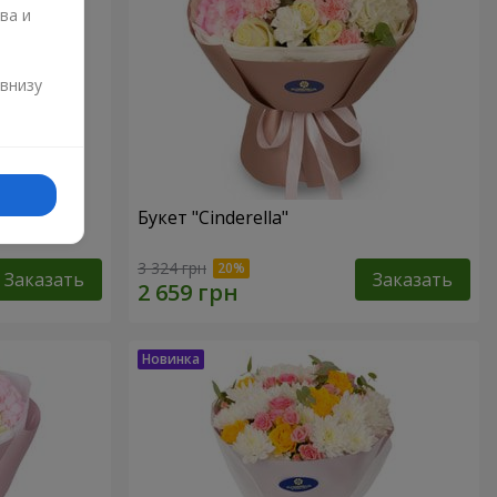
ва и
и
 внизу
Букет "Cinderella"
3 324 грн
Заказать
Заказать