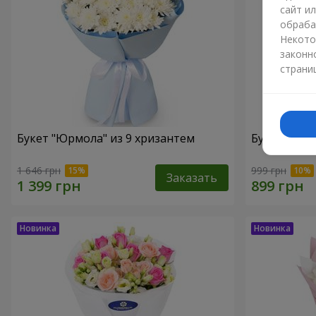
сайт и
обраба
Некото
законн
страни
Букет "Юрмола" из 9 хризантем
Букет "Бела
1 646 грн
999 грн
Заказать