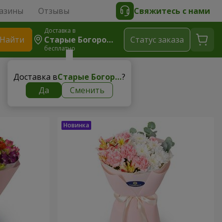
азины
Отзывы
Свяжитесь с нами
Доставка в
Найти
Старые Богородчаны
Cтатус заказа
бесплатно
Доставка в
Старые Богородчаны
?
Да
Сменить