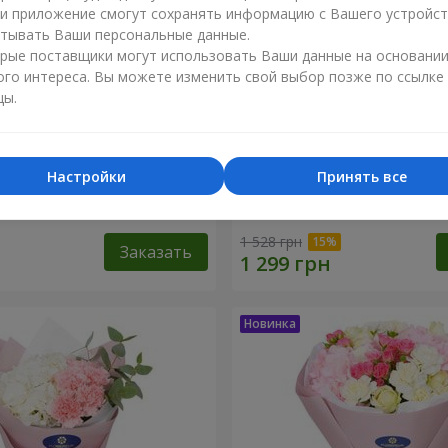
ли приложение смогут сохранять информацию с Вашего устройст
тывать Ваши персональные данные.
рые поставщики могут использовать Ваши данные на основани
ого интереса. Вы можете изменить свой выбор позже по ссылке
цы.
Настройки
Принять все
я гортензия"
Букет "Sentiment"
1 528 грн
Заказать