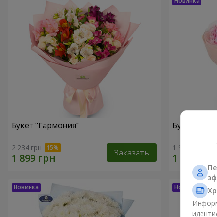
Букет "Гармония"
Букет "El M
2 234 грн
1 999 грн
Заказать
Пе
эф
Хр
Информ
иденти