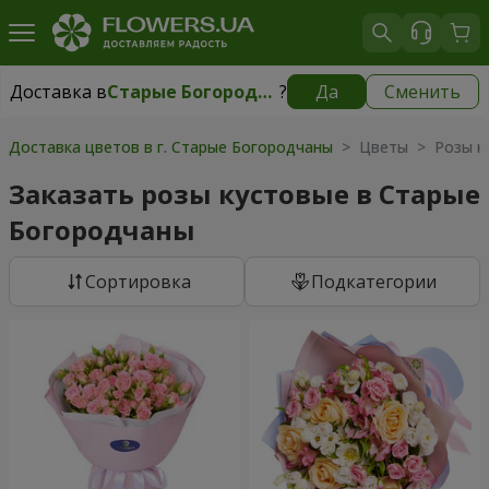
Доставка в
Старые Богородчаны
?
Да
Сменить
Доставка в
Старые Богородчаны
|
бесплатно
Доставка цветов в г. Старые Богородчаны
> Цветы > Розы к
Заказать розы кустовые в Старые
Богородчаны
Cортировка
Подкатегории