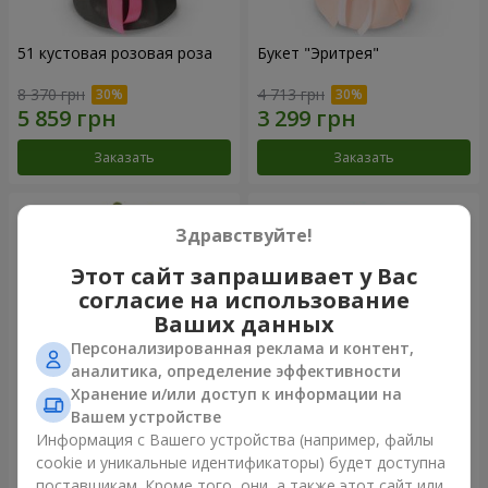
51 кустовая розовая роза
Букет "Эритрея"
8 370 грн
4 713 грн
Заказать
Заказать
Здравствуйте!
Этот сайт запрашивает у Вас
согласие на использование
Ваших данных
Персонализированная реклама и контент,
аналитика, определение эффективности
Хранение и/или доступ к информации на
Вашем устройстве
Букет "Nude Perfume"
Букет "Розовая нежность"
Информация с Вашего устройства (например, файлы
cookie и уникальные идентификаторы) будет доступна
3 058 грн
4 570 грн
поставщикам. Кроме того, они, а также этот сайт или