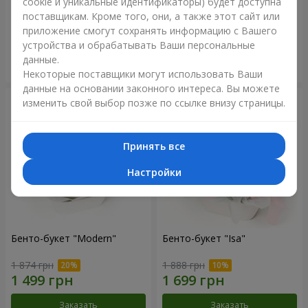
cookie и уникальные идентификаторы) будет доступна
поставщикам. Кроме того, они, а также этот сайт или
3 279 грн
1 364 грн
приложение смогут сохранять информацию с Вашего
устройства и обрабатывать Ваши персональные
данные.
Заказать
Заказать
Некоторые поставщики могут использовать Ваши
данные на основании законного интереса. Вы можете
изменить свой выбор позже по ссылке внизу страницы.
Принять все
Настройки
Бенто-букет "Modern"
Бенто-букет "Isa"
1 874 грн
1 888 грн
Заказать
Заказать