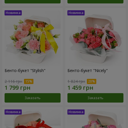
Бенто-букет "Stylish"
Бенто-букет "Nicely"
2 116 грн
1 824 грн
Заказать
Заказать