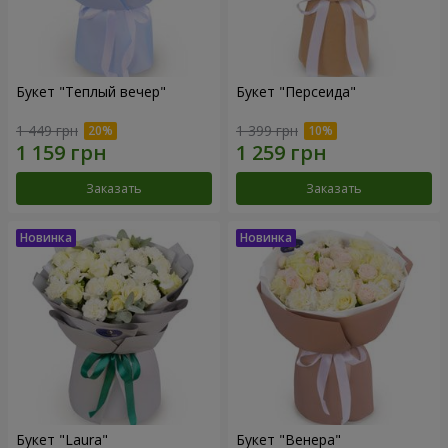
Букет "Теплый вечер"
Букет "Персеида"
1 449 грн
1 399 грн
Заказать
Заказать
Букет "Laura"
Букет "Венера"