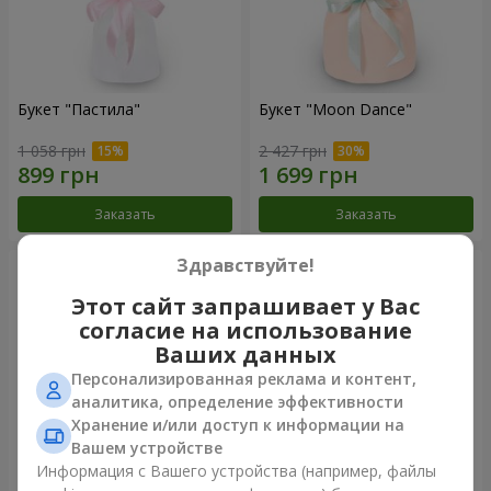
Букет "Пастила"
Букет "Moon Dance"
1 058 грн
2 427 грн
Заказать
Заказать
Здравствуйте!
Этот сайт запрашивает у Вас
согласие на использование
Ваших данных
Персонализированная реклама и контент,
аналитика, определение эффективности
Хранение и/или доступ к информации на
Вашем устройстве
Информация с Вашего устройства (например, файлы
Букет "Kamaliya"
Бенто-букет"Bertha"