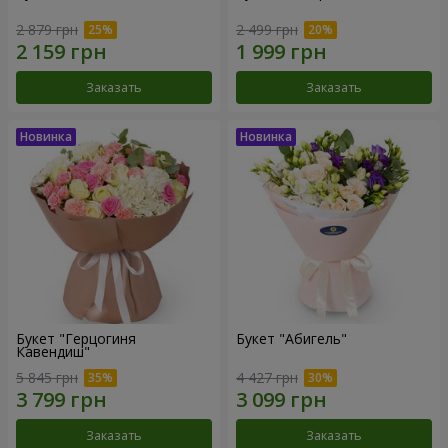
2 879 грн
2 499 грн
Заказать
Заказать
Букет "Герцогиня
Букет "Абигель"
Кавендиш"
5 845 грн
4 427 грн
Заказать
Заказать