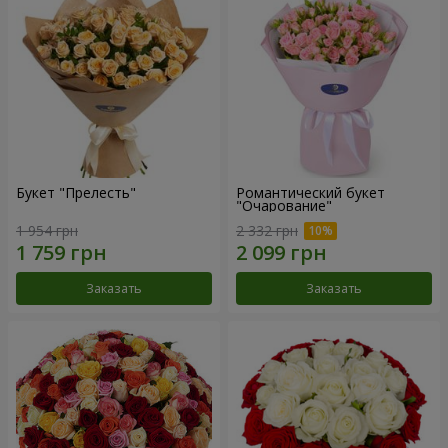
Букет "Прелесть"
Романтический букет
"Очарование"
1 954 грн
2 332 грн
Заказать
Заказать