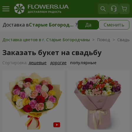
Доставка в
Старые Богородчаны
?
Да
Сменить
Доставка в
Старые Богородчаны
|
бесплатно
Доставка цветов в г. Старые Богородчаны
> Повод > Свадь
Заказать букет на свадьбу
Cортировка:
дешевые
дорогие
популярные