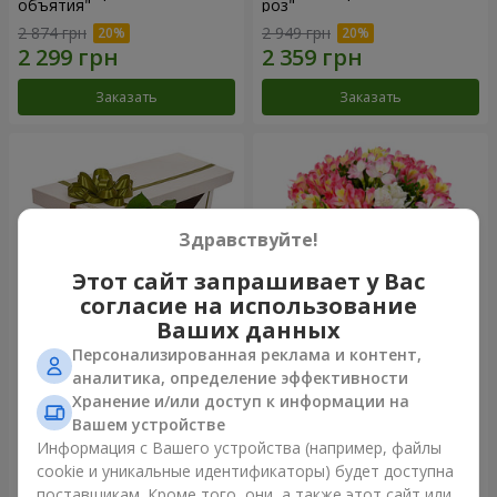
объятия"
роз"
2 874 грн
2 949 грн
Заказать
Заказать
Здравствуйте!
Этот сайт запрашивает у Вас
согласие на использование
Ваших данных
Персонализированная реклама и контент,
Цветы в коробке "15
Букет "Сказка для двоих!"
аналитика, определение эффективности
розовых роз"
Хранение и/или доступ к информации на
2 587 грн
1 732 грн
Вашем устройстве
Информация с Вашего устройства (например, файлы
cookie и уникальные идентификаторы) будет доступна
Заказать
Заказать
поставщикам. Кроме того, они, а также этот сайт или