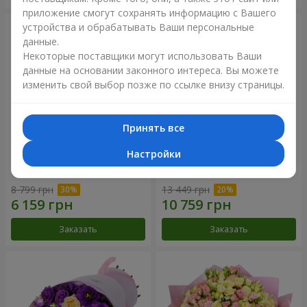
приложение смогут сохранять информацию с Вашего
устройства и обрабатывать Ваши персональные
данные.
Некоторые поставщики могут использовать Ваши
данные на основании законного интереса. Вы можете
изменить свой выбор позже по ссылке внизу страницы.
Принять все
Настройки
Букет "Сила Любви!"
Романтический букет
"Между небом и землей!"
8 799 грн
13 449 грн
Заказать
Заказать