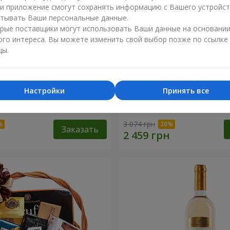
ли приложение смогут сохранять информацию с Вашего устройст
тывать Ваши персональные данные.
рые поставщики могут использовать Ваши данные на основани
ого интереса. Вы можете изменить свой выбор позже по ссылке
цы.
Настройки
Принять все
 корзина "Детский
Подарочная корзина "Аму
3 074 грн
Заказать