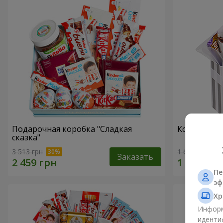
Подарочная коробка "Сладкая
Композиция
сказка"
3 513 грн
1 666 грн
Заказать
Пе
эф
Хр
Информ
иденти