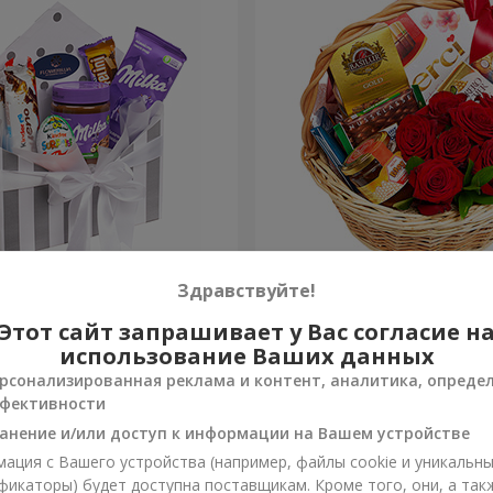
 "Сладкая нежность"
Подарочная корзина "Кла
Здравствуйте!
Этот сайт запрашивает у Вас согласие н
4 249 грн
Заказать
использование Ваших данных
рсонализированная реклама и контент, аналитика, опреде
фективности
анение и/или доступ к информации на Вашем устройстве
ация с Вашего устройства (например, файлы cookie и уникальн
фикаторы) будет доступна поставщикам. Кроме того, они, а так