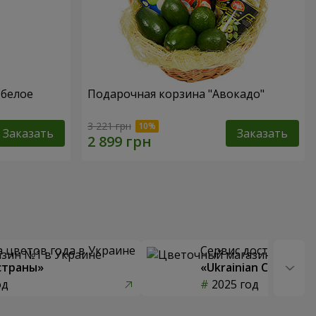
 белое
Подарочная корзина "Авокадо"
3 221 грн
Заказать
Заказать
 цветов года в Украине
Сервис доставки цв
страны»
«Ukrainian Choice»
од
2025 год