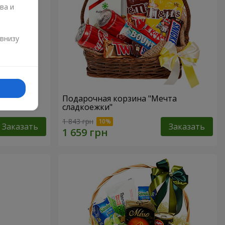
ва и
и
 внизу
р"
Подарочная корзина "Мечта
сладкоежки"
1 843 грн
Заказать
Заказать