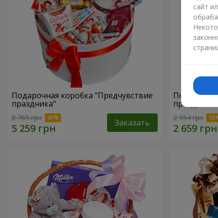
сайт и
обраба
Некото
законн
страни
Подарочная коробка "Предчувствие
Подарочная
праздника"
праздник!"
8 765 грн
2 954 грн
Заказать