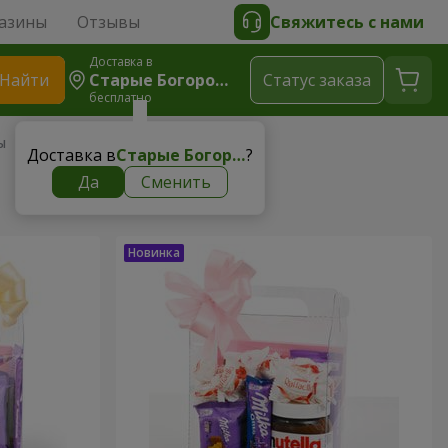
азины
Отзывы
Свяжитесь с нами
Доставка в
Найти
Старые Богородчаны
Cтатус заказа
бесплатно
ы
Доставка в
Старые Богородчаны
?
Да
Сменить