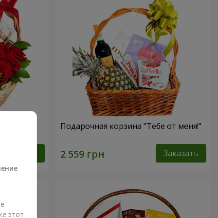
ссика"
Подарочная корзина "Тебе от меня!"
а
Заказать
Заказать
ление
ые
же этот