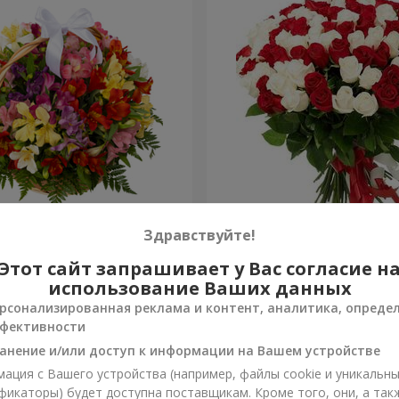
ьстромерий "Акварель"
101 красная и белая роза
Здравствуйте!
Этот сайт запрашивает у Вас согласие н
6 399 грн
Заказать
использование Ваших данных
рсонализированная реклама и контент, аналитика, опреде
фективности
анение и/или доступ к информации на Вашем устройстве
ация с Вашего устройства (например, файлы cookie и уникальн
фикаторы) будет доступна поставщикам. Кроме того, они, а так