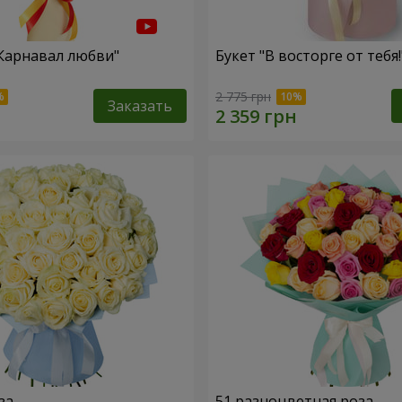
"Карнавал любви"
Букет "В восторге от тебя!
2 775 грн
Заказать
за
51 разноцветная роза