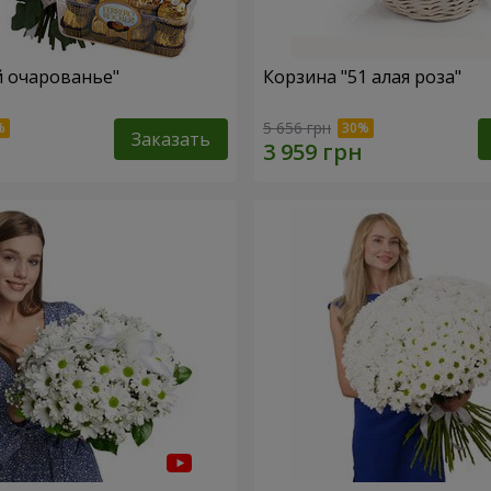
й очарованье"
Корзина "51 алая роза"
5 656 грн
Заказать