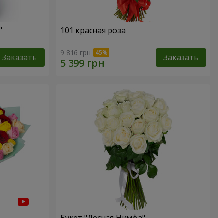
"
101 красная роза
9 816 грн
Заказать
Заказать
Букет "Лесная Нимфа"