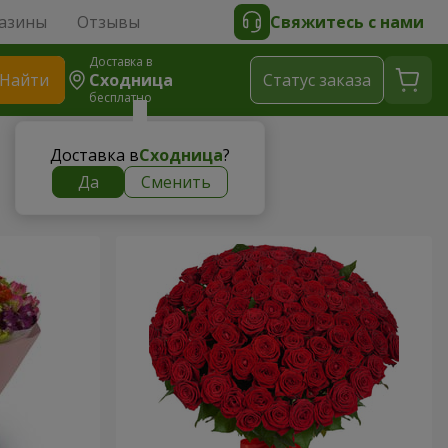
азины
Отзывы
Свяжитесь с нами
Доставка в
Найти
Сходница
Cтатус заказа
бесплатно
Доставка в
Сходница
?
Да
Сменить