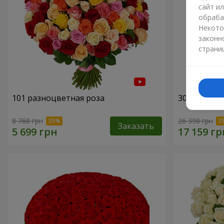
сайт и
обраба
Некото
законн
страни
101 разноцветная роза
301 красна
8 768 грн
26 398 грн
Заказать