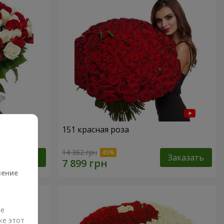
151 красная роза
а
14 362 грн
Заказать
Заказать
ление
ые
же этот