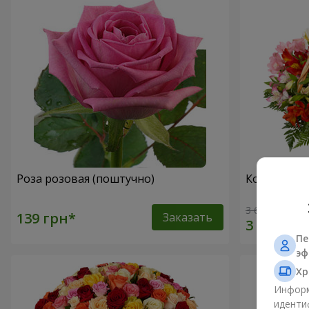
Роза розовая (поштучно)
Корзина ал
3 646 грн
Заказать
Пе
эф
Хр
Информ
иденти