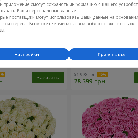
ли приложение смогут сохранять информацию с Вашего устройст
тывать Ваши персональные данные.
рые поставщики могут использовать Ваши данные на основани
ого интереса. Вы можете изменить свой выбор позже по ссылке
цы.
Настройки
Принять все
я роза
501 красная роза
51 998 грн
Заказать