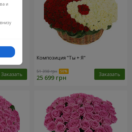
ва и
и
 внизу
Композиция "Ты + Я"
51 398 грн
Заказать
Заказать