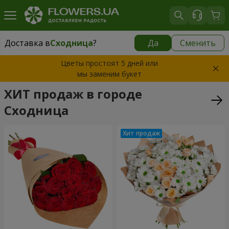
Доставка в
Сходница
?
Да
Сменить
Доставка в
Сходница
|
бесплатно
Цветы простоят 5 дней или
мы заменим букет
ХИТ продаж в городе
Сходница