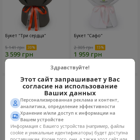
Букет "Три сердца"
Букет "Сафо"
5 141 грн
2 305 грн
Заказать
Заказать
Здравствуйте!
Этот сайт запрашивает у Вас
согласие на использование
Ваших данных
Персонализированная реклама и контент,
аналитика, определение эффективности
Хранение и/или доступ к информации на
Вашем устройстве
Информация с Вашего устройства (например, файлы
cookie и уникальные идентификаторы) будет доступна
поставщикам. Кроме того, они, а также этот сайт или