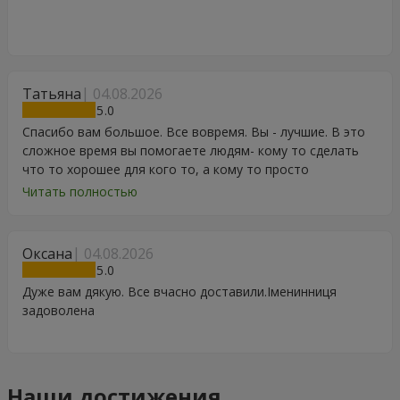
Татьяна
04.08.2026
5
Спасибо вам большое. Все вовремя. Вы - лучшие. В это
сложное время вы помогаете людям- кому то сделать
что то хорошее для кого то, а кому то просто
порадоваться цветам, подарку, тортику, поздравлению.
Читать полностью
Особенно, если человек сам себе не может купить даже
в свой День Рождения. Спасибо
Оксана
04.08.2026
5
Дуже вам дякую. Все вчасно доставили.Іменинниця
задоволена
Наши достижения