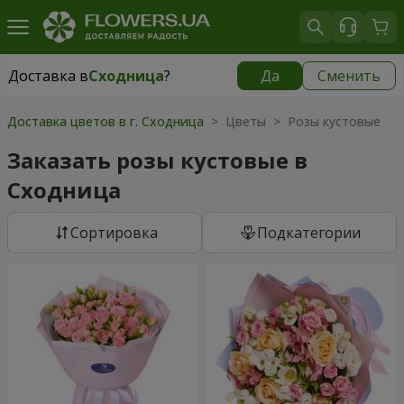
Доставка в
Сходница
?
Да
Сменить
Доставка в
Сходница
|
бесплатно
Доставка цветов в г. Сходница
> Цветы > Розы кустовые
Заказать розы кустовые в
Сходница
Cортировка
Подкатегории