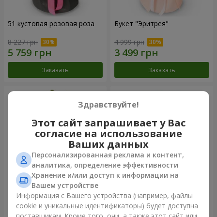
51 кустовая розовая роза
Букет "Эритрея"
8 227 грн
4 999 грн
Заказать
Заказать
Здравствуйте!
Этот сайт запрашивает у Вас
согласие на использование
Ваших данных
Персонализированная реклама и контент,
аналитика, определение эффективности
Хранение и/или доступ к информации на
Вашем устройстве
Букет "Nude Perfume"
Букет "Розовая нежность"
Информация с Вашего устройства (например, файлы
cookie и уникальные идентификаторы) будет доступна
3 293 грн
4 656 грн
поставщикам. Кроме того, они, а также этот сайт или