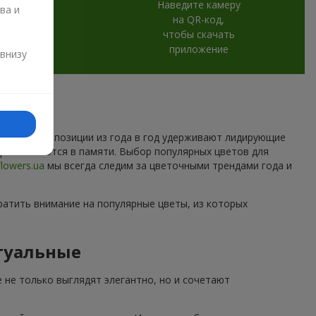
Наведите камеру
ва и
на QR-код,
чтобы скачать
и
приложение
 внизу
которые композиции из года в год удерживают лидирующие
торые остаются в памяти. Выбор популярных цветов для
flowers.ua
мы всегда следим за цветочными трендами года и
ратить внимание на популярные цветы, из которых
туальные
 не только выглядят элегантно, но и сочетают