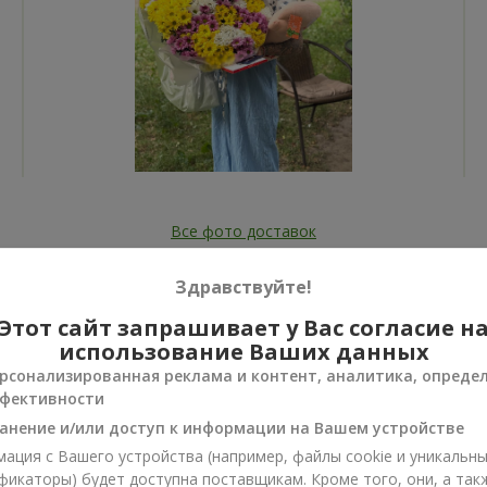
Все фото доставок
Заказать этот товар
Здравствуйте!
Этот сайт запрашивает у Вас согласие н
использование Ваших данных
рсонализированная реклама и контент, аналитика, опреде
фективности
ии
анение и/или доступ к информации на Вашем устройстве
нусы
ация с Вашего устройства (например, файлы cookie и уникальн
фикаторы) будет доступна поставщикам. Кроме того, они, а так