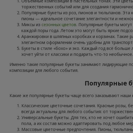
Объёмные композиции в пастельных тонах. Эти цветы
торжественных событий или для создания гармоничн
Популярные букеты из роз, пионов и тюльпанов. Эта 
пионы — идеальное сочетание элегантности и нежнос
Миксы из
сезонных цветов
. Популярные букеты могут
каждой поры года. Летом это могут быть яркие подсо
Аранжировки в шляпных коробках и корзинах. Такие р
элегантном оформлении очень удобны для транспорти
Букеты в стиле «бохо» и эко. Каждый год всё больше
хочет уйти от классики и подарить что-то необычное.
Именно такие популярные букеты занимают лидирующие поз
композиции для любого события.
Популярные бу
Какие же популярные букеты чаще всего заказывают наши к
Классические цветочные сочетания. Красные розы, б
всегда актуальны для любого события: от торжестве
Универсальные букеты. Для тех, кто не хочет ошибит
пола, а их состав можно адаптировать под любое ме
Массовые цветочные предпочтения. Пионы, тюльпаны