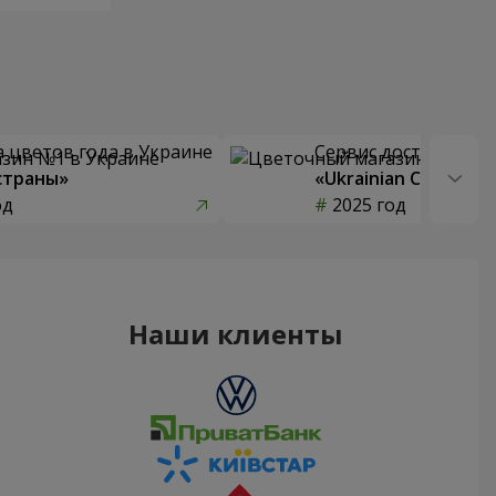
 цветов года в Украине
Сервис доставки цв
страны»
«Ukrainian Choice»
од
2025 год
Наши клиенты