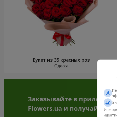
Букет из 35 красных роз
Одесса
Пе
эф
Заказывайте в приложен
Хр
Flowers.ua и получайте бо
Информ
иденти