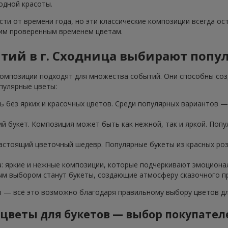
одной красоты.
ти от времени года, но эти классические композиции всегда ос
тим проверенным временем цветам.
ытий в г. Сходница выбирают попу
омпозиции подходят для множества событий. Они способны соз
пулярные цветы:
 без ярких и красочных цветов. Среди популярных вариантов — 
ий букет. Композиция может быть как нежной, так и яркой. Попу
настоящий цветочный шедевр. Популярные букеты из красных ро
а: яркие и нежные композиции, которые подчеркивают эмоциона
ным выбором станут букеты, создающие атмосферу сказочного пр
— всё это возможно благодаря правильному выбору цветов для
цветы для букетов — выбор покупате