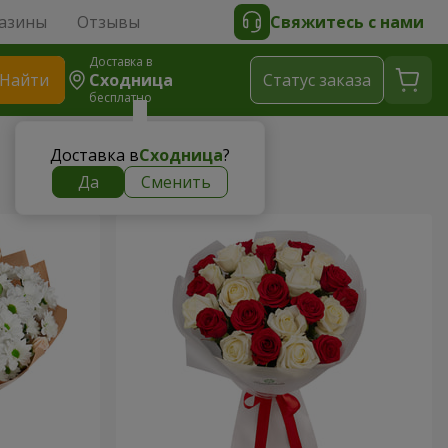
азины
Отзывы
Свяжитесь с нами
Доставка в
Найти
Сходница
Cтатус заказа
бесплатно
Доставка в
Сходница
?
Да
Сменить