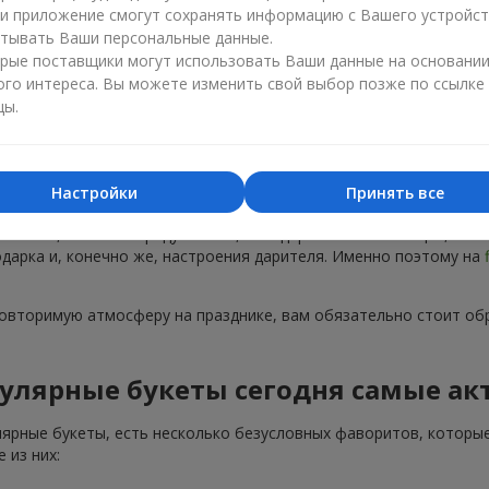
ли приложение смогут сохранять информацию с Вашего устройст
тывать Ваши персональные данные.
рые поставщики могут использовать Ваши данные на основани
ого интереса. Вы можете изменить свой выбор позже по ссылке
цы.
Популярные букеты — тренды сезона
Настройки
Принять все
тренды. Каждый год появляются новые популярные букеты, а не
 на пике, не только радуют глаз, но и дарят особые эмоции, ко
подарка и, конечно же, настроения дарителя. Именно поэтому на
повторимую атмосферу на празднике, вам обязательно стоит об
улярные букеты сегодня самые ак
лярные букеты, есть несколько безусловных фаворитов, которые
 из них: