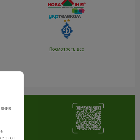
Посмотреть все
а
ление
ые
же этот