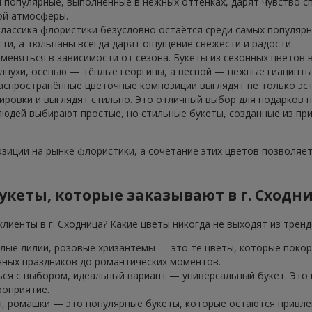
 популярные, выполненные в нежных оттенках, дарят чувство сп
ой атмосферы.
классика флористики безусловно остаётся среди самых популярн
ти, а тюльпаны всегда дарят ощущение свежести и радости.
 меняться в зависимости от сезона. Букеты из сезонных цветов
лнухи, осенью — тёплые георгины, а весной — нежные гиацинты
аспространённые цветочные композиции выглядят не только эст
ровки и выглядят стильно. Это отличный выбор для подарков н
 людей выбирают простые, но стильные букеты, созданные из пр
иции на рынке флористики, а сочетание этих цветов позволяе
кеты, которые заказывают в г. Сходн
лиенты в г. Сходница? Какие цветы никогда не выходят из трен
елые лилии, розовые хризантемы — это те цветы, которые покор
нных праздников до романтических моментов.
ься с выбором, идеальный вариант — универсальный букет. Это
роприятие.
, ромашки — это популярные букеты, которые остаются привлек