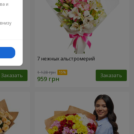
ва и
и
 внизу
7 нежных альстромерий
1 128 грн
Заказать
Заказать