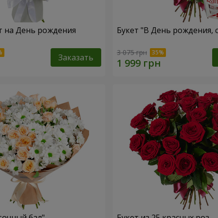
т на День рождения
Букет "В День рождения, 
3 075 грн
Заказать
точный бал"
Букет из 25 красных роз