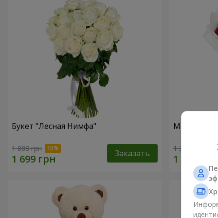
Букет "Лесная Нимфа"
Монобукет 
1 888 грн
1 374 грн
Заказать
Пе
эф
Хр
Информ
иденти