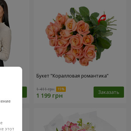
ная роза!"
Букет "Коралловая романтика"
а
1 411 грн
Заказать
Заказать
ление
ые
же этот