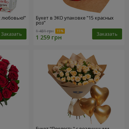
с любовью!"
Букет в ЭКО упаковке "15 красных
роз"
1 481 грн
Заказать
Заказать
Букет "Прелесть" с воздушными