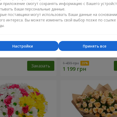
ли приложение смогут сохранять информацию с Вашего устройст
тывать Ваши персональные данные.
рые поставщики могут использовать Ваши данные на основани
ого интереса. Вы можете изменить свой выбор позже по ссылке
цы.
Настройки
Принять все
1 кремовой розы
Букет "Яркие солнышки!"
1 499 грн
Заказать