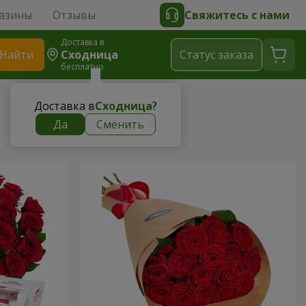
азины
Отзывы
Свяжитесь с нами
Доставка в
Найти
Сходница
Cтатус заказа
бесплатно
Доставка в
Сходница
?
Да
Сменить