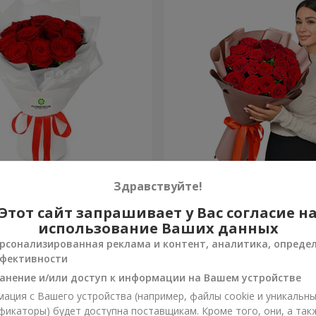
из 11 красных роз
Букет в упаковке "21 крас
Здравствуйте!
Этот сайт запрашивает у Вас согласие н
2 249 грн
Заказать
использование Ваших данных
рсонализированная реклама и контент, аналитика, опреде
фективности
анение и/или доступ к информации на Вашем устройстве
ация с Вашего устройства (например, файлы cookie и уникальн
фикаторы) будет доступна поставщикам. Кроме того, они, а так