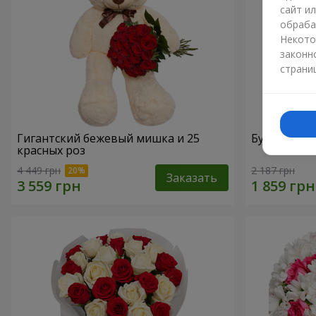
сайт и
обраба
Некото
законн
страни
Гигантский бежевый мишка и 25
Букет из 2
красных роз
4 449 грн
2 187 грн
Заказать