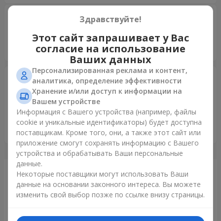
Оксана
04.09.2020
Здравствуйте!
5
Этот сайт запрашивает у Вас
Спасибі вам за вашу роботу.Дякую за привітання моєї
согласие на использование
донечки з 18 річчям від мого імені.
Ваших данных
Персонализированная реклама и контент,
Дмитрий
16.04.2013
аналитика, определение эффективности
5
Хранение и/или доступ к информации на
Девушка в восторге, цветы очень красивые и свежие, в
Вашем устройстве
меня будто бы миллион батареек вставили (так хочется
Информация с Вашего устройства (например, файлы
жить, действовать, не спать и делать мир лучше).
cookie и уникальные идентификаторы) будет доступна
Спасибо Вам!
поставщикам. Кроме того, они, а также этот сайт или
приложение смогут сохранять информацию с Вашего
устройства и обрабатывать Ваши персональные
данные.
Только что доставили
Некоторые поставщики могут использовать Ваши
данные на основании законного интереса. Вы можете
изменить свой выбор позже по ссылке внизу страницы.