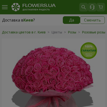
Доставка в
Киев
?
Да
Сменить
Доставка в
Киев
|
бесплатно
Доставка цветов в г. Киев
> Цветы >
Розы
>
Розовые розы