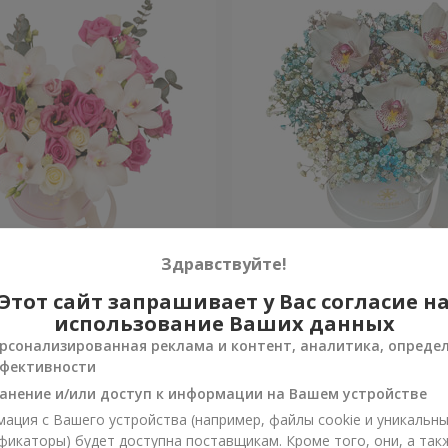
 "Квитка Цисык"
Цветы в коробке "Радужн
Здравствуйте!
настроение"
Этот сайт запрашивает у Вас согласие н
Уточнить
и
Нет в наличии
использование Ваших данных
рсонализированная реклама и контент, аналитика, опреде
фективности
анение и/или доступ к информации на Вашем устройстве
ация с Вашего устройства (например, файлы cookie и уникальн
фикаторы) будет доступна поставщикам. Кроме того, они, а так