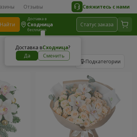
азины
Отзывы
Свяжитесь с нами
Доставка в
Найти
Сходница
Cтатус заказа
бесплатно
Доставка в
Сходница
?
Да
Сменить
Подкатегории