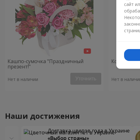
сайт и
обраба
Некото
законн
страни
Кашпо-сумочка "Праздничный
Композици
презент!"
Уточнить
Нет в наличии
Нет в наличи
Наши достижения
Доставка цветов года в Украине
«Выбор страны»