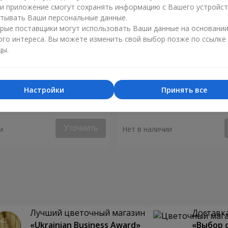
ли приложение смогут сохранять информацию с Вашего устройст
тывать Ваши персональные данные.
рые поставщики могут использовать Ваши данные на основани
ого интереса. Вы можете изменить свой выбор позже по ссылке
цы.
Настройки
Принять все
я "Монако"
Композиция "Биение серд
Уточнить
и
Нет в наличии
Лучший цветочный магазин
Доставка
«Ukrainian Business Award»
«Выбор 