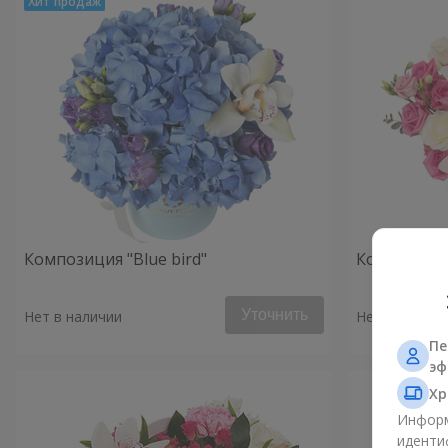
Композиция "Blue bird"
Композиция
Уточнить
Нет в наличии
Нет в наличи
Пе
эф
Хр
Информ
иденти