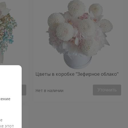
ое
Цветы в коробке "Зефирное облако"
а
Уточнить
Уточнить
Нет в наличии
ление
ые
же этот