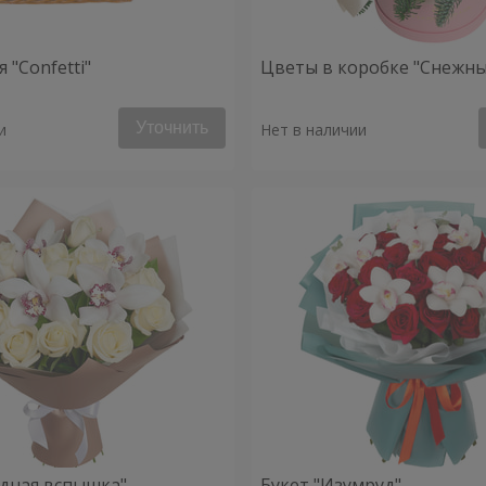
 "Confetti"
Цветы в коробке "Снежны
Уточнить
и
Нет в наличии
здная вспышка"
Букет "Изумруд"