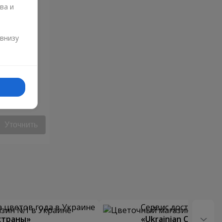
ва и
и
 внизу
ца"
Уточнить
 цветов года в Украине
Сервис доставки цв
страны»
«Ukrainian Choice»