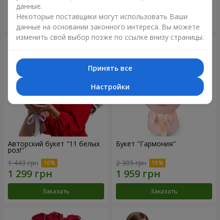
данные.
Некоторые поставщики могут использовать Ваши
Заказать
Заказать
данные на основании законного интереса. Вы можете
изменить свой выбор позже по ссылке внизу страницы.
Принять все
Настройки
Авторский букет "11 белых
Букет "Гармония"
роз!"
1 443 грн
2 305 грн
Заказать
Заказать