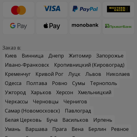
Заказ в:
Киев
Винница
Днепр
Житомир
Запорожье
Ивано-Франковск
Кропивницкий (Кировоград)
Кременчуг
Кривой Рог
Луцк
Львов
Николаев
Одесса
Полтава
Ровно
Сумы
Тернополь
Ужгород
Харьков
Херсон
Хмельницкий
Черкассы
Черновцы
Чернигов
Самар (Новомосковск)
Павлоград
Белая Церковь
Буча
Васильков
Ирпень
Умань
Варшава
Прага
Вена
Берлин
Ревное