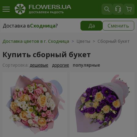
Доставка в
Сходница
?
Да
Сменить
Доставка в
Сходница
|
бесплатно
Доставка цветов в г. Сходница
> Цветы > Сборный букет
Купить сборный букет
Cортировка:
дешевые
дорогие
популярные