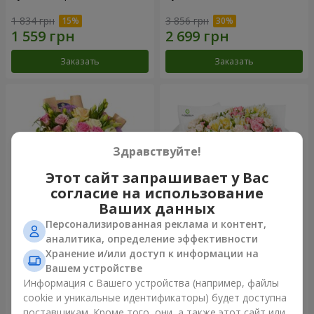
1 834 грн
3 856 грн
Заказать
Заказать
Здравствуйте!
Этот сайт запрашивает у Вас
согласие на использование
Ваших данных
Персонализированная реклама и контент,
Букет "Цветочное Selfie!"
Букет "Крещатик"
аналитика, определение эффективности
Хранение и/или доступ к информации на
2 469 грн
4 227 грн
Вашем устройстве
Информация с Вашего устройства (например, файлы
cookie и уникальные идентификаторы) будет доступна
Заказать
Заказать
поставщикам. Кроме того, они, а также этот сайт или