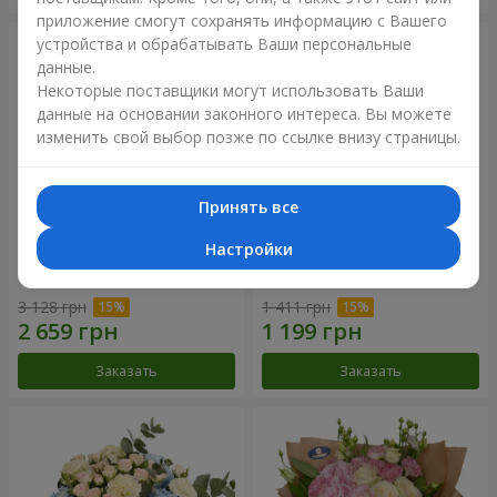
приложение смогут сохранять информацию с Вашего
устройства и обрабатывать Ваши персональные
данные.
Некоторые поставщики могут использовать Ваши
данные на основании законного интереса. Вы можете
изменить свой выбор позже по ссылке внизу страницы.
Принять все
Настройки
Букет "Дежавю"
Цветы в коробке "Мое
сердце"
3 128 грн
1 411 грн
Заказать
Заказать