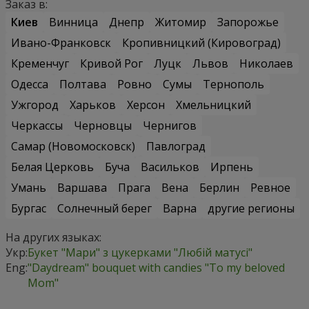
Заказ в:
Киев
Винница
Днепр
Житомир
Запорожье
Ивано-Франковск
Кропивницкий (Кировоград)
Кременчуг
Кривой Рог
Луцк
Львов
Николаев
Одесса
Полтава
Ровно
Сумы
Тернополь
Ужгород
Харьков
Херсон
Хмельницкий
Черкассы
Черновцы
Чернигов
Самар (Новомосковск)
Павлоград
Белая Церковь
Буча
Васильков
Ирпень
Умань
Варшава
Прага
Вена
Берлин
Ревное
Бургас
Солнечный берег
Варна
другие регионы
На других языках:
Укр:
Букет "Мари" з цукерками "Любій матусі"
Eng:
"Daydream" bouquet with candies "To my beloved
Mom"