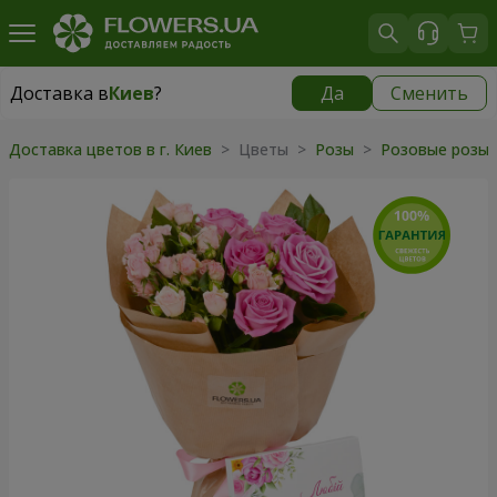
Доставка в
Киев
?
Да
Сменить
Доставка в
Киев
|
бесплатно
Доставка цветов в г. Киев
> Цветы >
Розы
>
Розовые розы