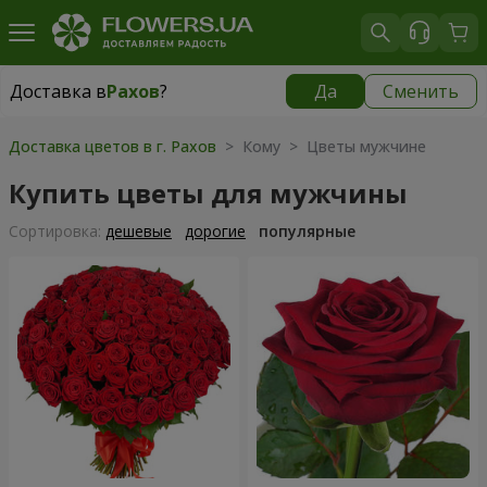
Доставка в
Рахов
?
Да
Сменить
Доставка в
Рахов
|
1415 грн
Доставка цветов в г. Рахов
> Кому > Цветы мужчине
Купить цветы для мужчины
Cортировка:
дешевые
дорогие
популярные