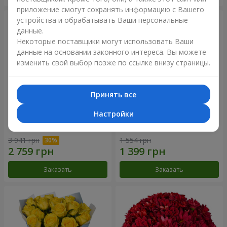
приложение смогут сохранять информацию с Вашего
устройства и обрабатывать Ваши персональные
данные.
Некоторые поставщики могут использовать Ваши
данные на основании законного интереса. Вы можете
изменить свой выбор позже по ссылке внизу страницы.
Принять все
Настройки
Букет "Крещатик"
Букет "Мы и лето"
3 941 грн
1 554 грн
Заказать
Заказать