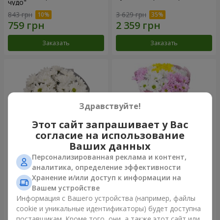
чудо"
843 грн
3 629 грн
Заказать
Заказать
Здравствуйте!
Этот сайт запрашивает у Вас
согласие на использование
Ваших данных
Персонализированная реклама и контент,
Букет "Киото" из 5 белых
Букет "Времена года"
аналитика, определение эффективности
хризантем
Хранение и/или доступ к информации на
999 грн
1 199 грн
Вашем устройстве
Информация с Вашего устройства (например, файлы
cookie и уникальные идентификаторы) будет доступна
Заказать
Заказать
поставщикам. Кроме того, они, а также этот сайт или