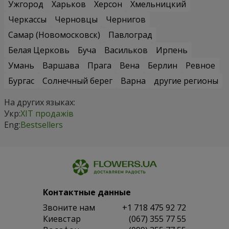
Ужгород
Харьков
Херсон
Хмельницкий
Черкассы
Черновцы
Чернигов
Самар (Новомосковск)
Павлоград
Белая Церковь
Буча
Васильков
Ирпень
Умань
Варшава
Прага
Вена
Берлин
Ревное
Бургас
Солнечный берег
Варна
другие регионы
На других языках:
Укр:
ХІТ продажів
Eng:
Bestsellers
Контактные данные
Звоните нам
+1 718 475 92 72
Киевстар
(067) 355 77 55