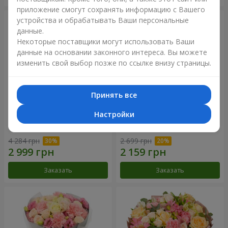
приложение смогут сохранять информацию с Вашего
устройства и обрабатывать Ваши персональные
данные.
Некоторые поставщики могут использовать Ваши
данные на основании законного интереса. Вы можете
изменить свой выбор позже по ссылке внизу страницы.
Принять все
Настройки
Букет "Your Smile"
Букет "Прикосновение
нежности"
4 284 грн
2 699 грн
Заказать
Заказать