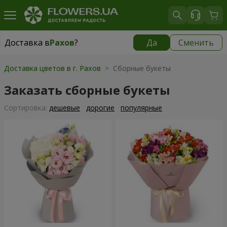
Доставка в
Рахов
?
Да
Сменить
Доставка в
Рахов
|
1415 грн
Доставка цветов в г. Рахов
> Сборные букеты
Заказать сборные букеты
Cортировка:
дешевые
дорогие
популярные