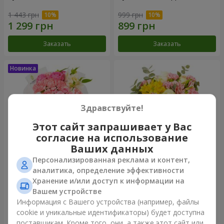
1 443 грн
999 грн
Заказать
Заказать
Здравствуйте!
Этот сайт запрашивает у Вас
согласие на использование
Ваших данных
Персонализированная реклама и контент,
Букет "Розовый зефир"
Букет "Дзинтарс"
аналитика, определение эффективности
Хранение и/или доступ к информации на
1 481 грн
1 999 грн
Вашем устройстве
Информация с Вашего устройства (например, файлы
cookie и уникальные идентификаторы) будет доступна
Заказать
Заказать
поставщикам. Кроме того, они, а также этот сайт или