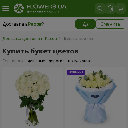
Доставка в
Рахов
?
Да
Сменить
Доставка в
Рахов
|
1415 грн
Доставка цветов в г. Рахов
> Букеты цветов
Купить букет цветов
Cортировка:
дешевые
дорогие
популярные