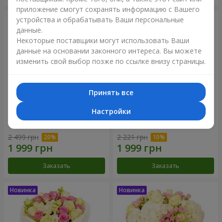
приложение смогут сохранять информацию с Вашего
устройства и обрабатывать Ваши персональные
данные.
Некоторые поставщики могут использовать Ваши
данные на основании законного интереса. Вы можете
изменить свой выбор позже по ссылке внизу страницы.
Принять все
Настройки
Букет "Дуэт гармонии"
Букет "My Lady"
2 499 грн
2 221 грн
Заказать
Заказать