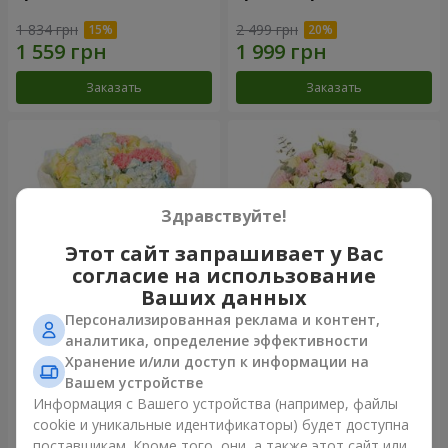
1 834 грн
2 499 грн
Заказать
Заказать
Здравствуйте!
Этот сайт запрашивает у Вас
согласие на использование
Ваших данных
Персонализированная реклама и контент,
Букет "Небесная лазурь"
Букет "Secret"
аналитика, определение эффективности
Хранение и/или доступ к информации на
5 075 грн
2 554 грн
Вашем устройстве
Информация с Вашего устройства (например, файлы
cookie и уникальные идентификаторы) будет доступна
Заказать
Заказать
поставщикам. Кроме того, они, а также этот сайт или