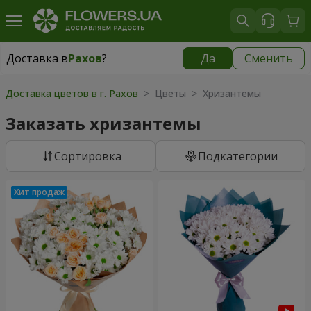
Доставка в
Рахов
?
Да
Сменить
Доставка в
Рахов
|
1415 грн
Доставка цветов в г. Рахов
> Цветы > Хризантемы
Заказать хризантемы
Cортировка
Подкатегории