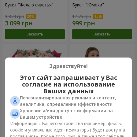
Букет "Желаю счастья"
Букет "Юмоки"
3 874 грн
1 175 грн
Заказать
Заказать
Здравствуйте!
Этот сайт запрашивает у Вас
согласие на использование
Ваших данных
Персонализированная реклама и контент,
аналитика, определение эффективности
Хранение и/или доступ к информации на
Букет "Очарование
Композиция "Белоснежная
нежности"
гармония"
Вашем устройстве
3 374 грн
2 932 грн
Информация с Вашего устройства (например, файлы
cookie и уникальные идентификаторы) будет доступна
поставщикам. Кроме того, они, а также этот сайт или