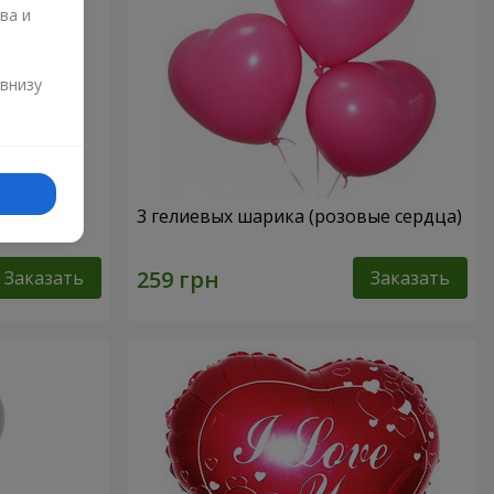
ва и
и
 внизу
нем
3 гелиевых шарика (розовые сердца)
Заказать
Заказать