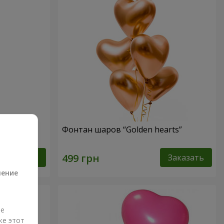
"
Фонтан шаров “Golden hearts”
а
Заказать
Заказать
ление
ые
же этот