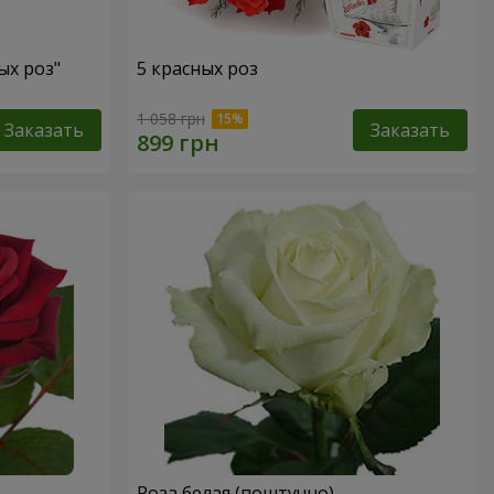
ых роз"
5 красных роз
1 058 грн
Заказать
Заказать
Роза белая (поштучно)