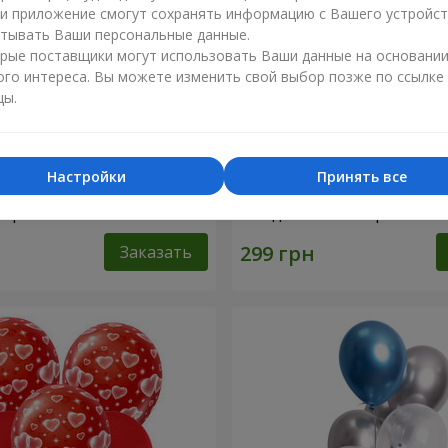
ли приложение смогут сохранять информацию с Вашего устройст
тывать Ваши персональные данные.
рые поставщики могут использовать Ваши данные на основани
ого интереса. Вы можете изменить свой выбор позже по ссылке
цы.
Настройки
Принять все
 шариков "Любимой
Коллекция шариков "С Д
 шариков
Рождения" - 3 шарика
Заказать