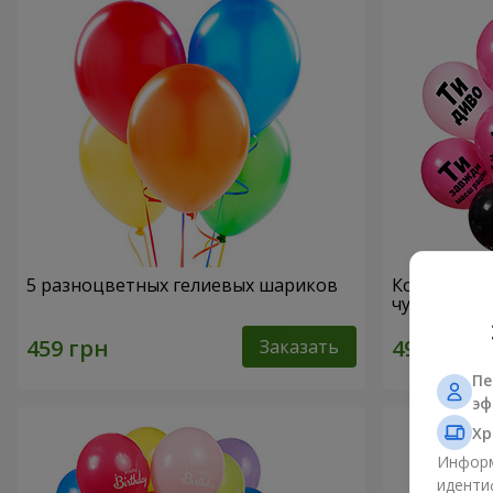
5 разноцветных гелиевых шариков
Коллекция 
чудо!" - 5 
Заказать
Пе
эф
Хр
Информ
иденти