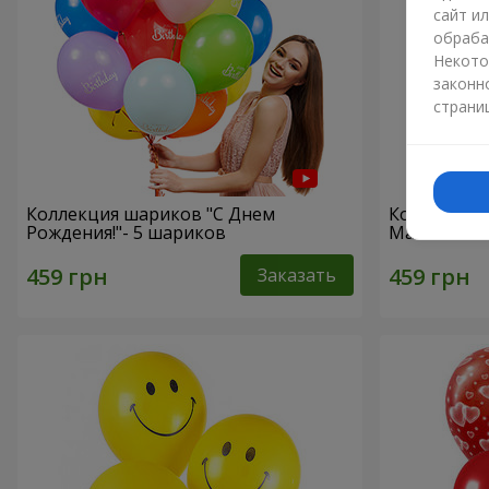
сайт и
обраба
Некото
законн
страни
Коллекция шариков "С Днем
Коллекция
Рождения!"- 5 шариков
Маме!" - 5
Заказать