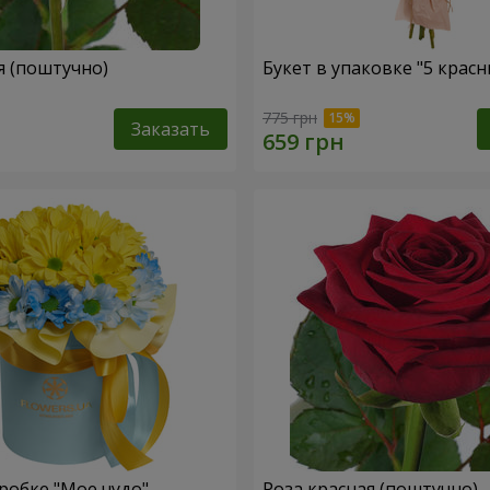
я (поштучно)
Букет в упаковке "5 красн
775 грн
Заказать
робке "Мое чудо"
Роза красная (поштучно)