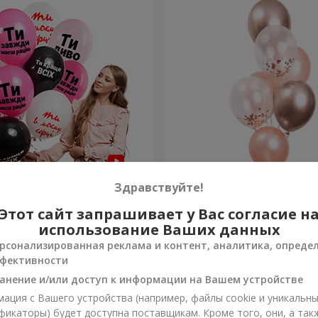
шариков для неё "Ты
Фонтан шаров "Нежность
Здравствуйте!
шариков
Этот сайт запрашивает у Вас согласие н
Заказать
использование Ваших данных
рсонализированная реклама и контент, аналитика, опреде
фективности
анение и/или доступ к информации на Вашем устройстве
ация с Вашего устройства (например, файлы cookie и уникальн
фикаторы) будет доступна поставщикам. Кроме того, они, а так