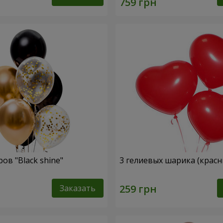
ов "Black shine"
3 гелиевых шарика (красн
Заказать