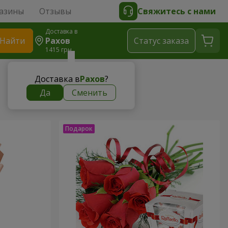
азины
Отзывы
Свяжитесь с нами
Доставка в
Найти
Рахов
Cтатус заказа
1415 грн
Доставка в
Рахов
?
Да
Сменить