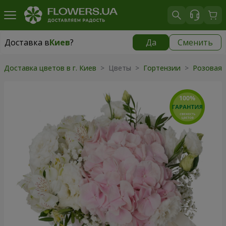
Доставка в
Киев
?
Да
Сменить
Доставка в
Киев
|
бесплатно
Доставка цветов в г. Киев
> Цветы >
Гортензии
>
Розовая 