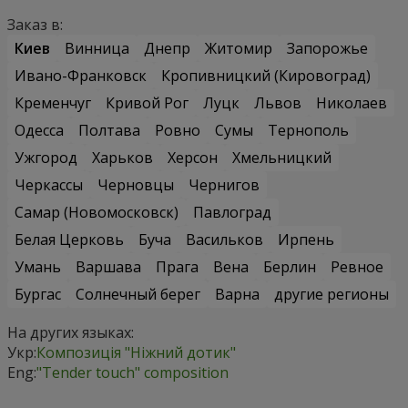
Заказ в:
Киев
Винница
Днепр
Житомир
Запорожье
Ивано-Франковск
Кропивницкий (Кировоград)
Кременчуг
Кривой Рог
Луцк
Львов
Николаев
Одесса
Полтава
Ровно
Сумы
Тернополь
Ужгород
Харьков
Херсон
Хмельницкий
Черкассы
Черновцы
Чернигов
Самар (Новомосковск)
Павлоград
Белая Церковь
Буча
Васильков
Ирпень
Умань
Варшава
Прага
Вена
Берлин
Ревное
Бургас
Солнечный берег
Варна
другие регионы
На других языках:
Укр:
Композиція "Ніжний дотик"
Eng:
"Tender touch" composition