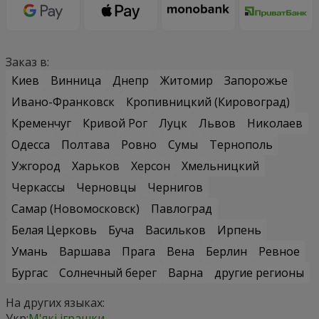
Заказ в:
Киев
Винница
Днепр
Житомир
Запорожье
Ивано-Франковск
Кропивницкий (Кировоград)
Кременчуг
Кривой Рог
Луцк
Львов
Николаев
Одесса
Полтава
Ровно
Сумы
Тернополь
Ужгород
Харьков
Херсон
Хмельницкий
Черкассы
Черновцы
Чернигов
Самар (Новомосковск)
Павлоград
Белая Церковь
Буча
Васильков
Ирпень
Умань
Варшава
Прага
Вена
Берлин
Ревное
Бургас
Солнечный берег
Варна
другие регионы
На других языках:
Укр:
М'які іграшки