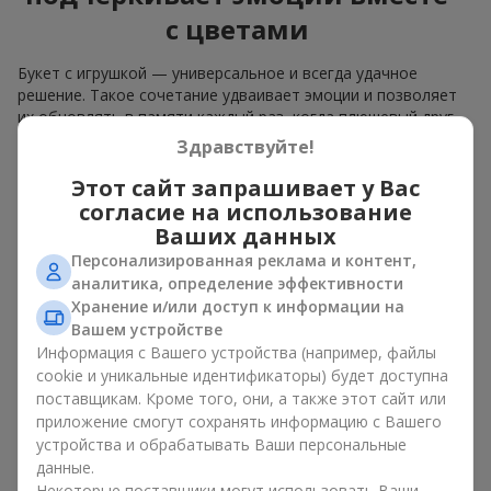
с цветами
Букет с игрушкой — универсальное и всегда удачное
решение. Такое сочетание удваивает эмоции и позволяет
их обновлять в памяти каждый раз, когда плюшевый друг
попадает в поле зрения. Вместе букет с игрушкой
Здравствуйте!
работают идеально. Цветы и игрушка создают баланс
между красотой и нежностью, а также оставляют
Этот сайт запрашивает у Вас
приятный подарок на долгие годы.
согласие на использование
Ваших данных
Приятные на ощупь игрушки вызывают чувство
Персонализированная реклама и контент,
спокойствия и домашнего уюта. Поэтому букет с игрушкой
аналитика, определение эффективности
— это действительно отличный способ оставить
Хранение и/или доступ к информации на
воспоминание о том, кто подарил этот букет с игрушкой.
Вашем устройстве
Информация с Вашего устройства (например, файлы
Популярные комбинации
cookie и уникальные идентификаторы) будет доступна
букетов и игрушек
поставщикам. Кроме того, они, а также этот сайт или
приложение смогут сохранять информацию с Вашего
Букет с игрушкой может быть разным. На нашем сервисе
устройства и обрабатывать Ваши персональные
есть варианты, которые создают комбинации «букет с
данные.
игрушкой», используя
розы
,
герберы
или нежные
Некоторые поставщики могут использовать Ваши