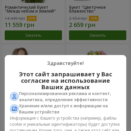
Романтический букет
Букет "Цветочное
"Между небом и землей!"
блаженство"
14 449 грн
2 954 грн
Заказать
Заказать
Здравствуйте!
Этот сайт запрашивает у Вас
согласие на использование
Ваших данных
Персонализированная реклама и контент,
аналитика, определение эффективности
Хранение и/или доступ к информации на
Букет "Королеве сердца"
Микс "Планета роз" из 51
Вашем устройстве
кустовой розы
Информация с Вашего устройства (например, файлы
2 954 грн
7 528 грн
cookie и уникальные идентификаторы) будет доступна
поставщикам. Кроме того, они, а также этот сайт или