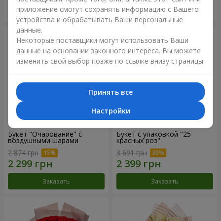
приложение смогут сохранять информацию с Вашего
Заказать
Заказать
устройства и обрабатывать Ваши персональные
данные.
Некоторые поставщики могут использовать Ваши
данные на основании законного интереса. Вы можете
изменить свой выбор позже по ссылке внизу страницы.
Принять все
Настройки
Букет "Очарование" с
Букет с упаковкой "25
воздушными шарами
красных роз"
2 874 грн
3 691 грн
Заказать
Заказать