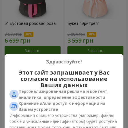
51 кустовая розовая роза
Букет "Эритрея"
9 570 грн
5 084 грн
Заказать
Заказать
Здравствуйте!
Этот сайт запрашивает у Вас
согласие на использование
Ваших данных
Персонализированная реклама и контент,
аналитика, определение эффективности
Хранение и/или доступ к информации на
Вашем устройстве
Информация с Вашего устройства (например, файлы
cookie и уникальные идентификаторы) будет доступна
Букет "Nude Perfume"
Букет "Розовая нежность"
поставщикам. Кроме того, они, а также этот сайт или