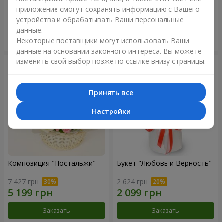
приложение смогут сохранять информацию с Вашего
3 128 грн
4 856 грн
устройства и обрабатывать Ваши персональные
данные.
Заказать
Заказать
Некоторые поставщики могут использовать Ваши
данные на основании законного интереса. Вы можете
изменить свой выбор позже по ссылке внизу страницы.
Принять все
Настройки
Композиция "Ностальжи"
Букет "Любовь и Верность"
7 427 грн
2 624 грн
Заказать
Заказать