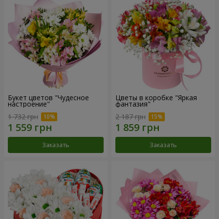
Букет цветов "Чудесное
Цветы в коробке "Яркая
настроение"
фантазия"
1 732 грн
2 187 грн
Заказать
Заказать