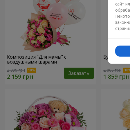
сайт и
обраба
Некото
законн
страни
Композиция "Для мамы" с
Букет "Мам
воздушными шарами
2 399 грн
2 066 грн
Заказать