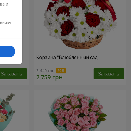
ва и
и
 внизу
"
Корзина "Влюбленный сад"
3 449 грн
Заказать
Заказать