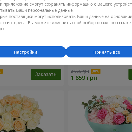
ли приложение смогут сохранять информацию с Вашего устройст
тывать Ваши персональные данные.
рые поставщики могут использовать Ваши данные на основани
ого интереса. Вы можете изменить свой выбор позже по ссылке
цы.
Настройки
Принять все
е в подарок"
Букет "Сердечные струны
2 656 грн
Заказать