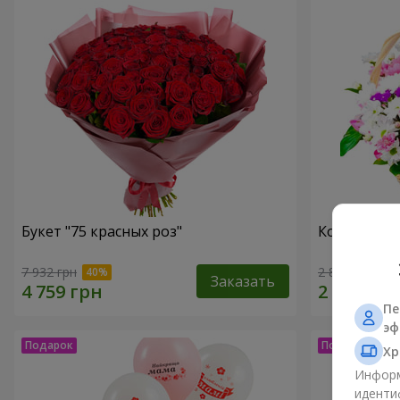
Букет "75 красных роз"
Корзина хр
7 932 грн
2 822 грн
Заказать
Пе
эф
Хр
Информ
иденти