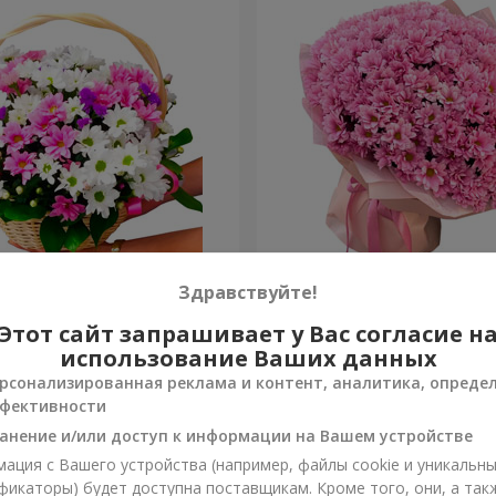
изантем "Яркая поляна"
Букет "Свежее решение"
Здравствуйте!
Этот сайт запрашивает у Вас согласие н
5 499 грн
Заказать
использование Ваших данных
рсонализированная реклама и контент, аналитика, опреде
фективности
анение и/или доступ к информации на Вашем устройстве
ация с Вашего устройства (например, файлы cookie и уникальн
фикаторы) будет доступна поставщикам. Кроме того, они, а так