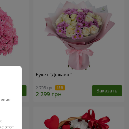
Букет "Дежавю"
а
2 705 грн
Заказать
Заказать
ление
ые
же этот