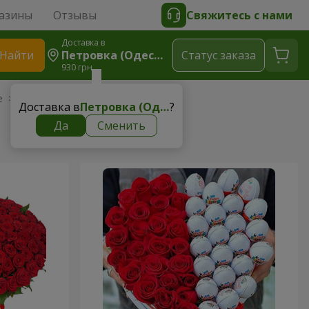
азины
Отзывы
Свяжитесь с нами
Доставка в
Найти
Петровка (Одесская Область, Ивановский Р-Н)
Cтатус заказа
930 грн
 > от 1500 грн
Доставка в
Петровка (Одесская область, Ивановский р-н)
?
Да
Сменить