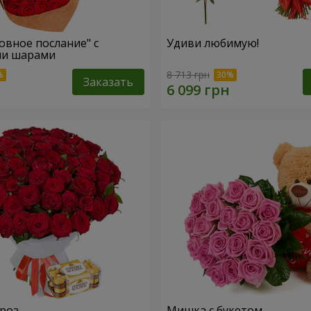
овное послание" с
Удиви любимую!
и шарами
8 713 грн
Заказать
 роз
Мишка с букетом