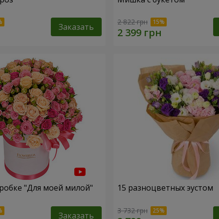
2 822 грн
Заказать
робке "Для моей милой"
15 разноцветных эустом
3 732 грн
Заказать