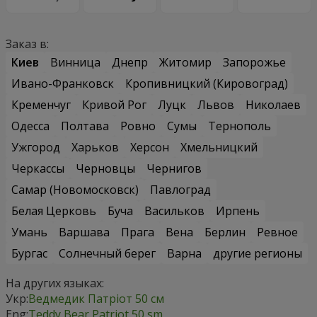
Заказ в:
Киев
Винница
Днепр
Житомир
Запорожье
Ивано-Франковск
Кропивницкий (Кировоград)
Кременчуг
Кривой Рог
Луцк
Львов
Николаев
Одесса
Полтава
Ровно
Сумы
Тернополь
Ужгород
Харьков
Херсон
Хмельницкий
Черкассы
Черновцы
Чернигов
Самар (Новомосковск)
Павлоград
Белая Церковь
Буча
Васильков
Ирпень
Умань
Варшава
Прага
Вена
Берлин
Ревное
Бургас
Солнечный берег
Варна
другие регионы
На других языках:
Укр:
Ведмедик Патріот 50 см
Eng:
Teddy Bear Patriot 50 sm