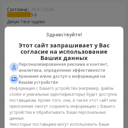
Світлана
26.07.2024
5
Дякую ? все чудово
Здравствуйте!
Роман
01.05.2024
Этот сайт запрашивает у Вас
5
согласие на использование
Молодцы, работаете быстро и качественно!
Ваших данных
Персонализированная реклама и контент,
Наталія
12.11.2022
аналитика, определение эффективности
5
Хранение и/или доступ к информации на
Велике дякую за доставку квітів та подарунок. Сюрприз
Вашем устройстве
вдався, дочці сподобалося. Усі працівники Професіонали
Информация с Вашего устройства (например, файлы
своєї справи. Раджу всім Службу доставки Flowers.ua
cookie и уникальные идентификаторы) будет доступна
поставщикам. Кроме того, они, а также этот сайт или
приложение смогут сохранять информацию с Вашего
Олексій
26.08.2022
устройства и обрабатывать Ваши персональные
5
данные.
Гарно дякую! За швидку доставку та сервіс
Некоторые поставщики могут использовать Ваши