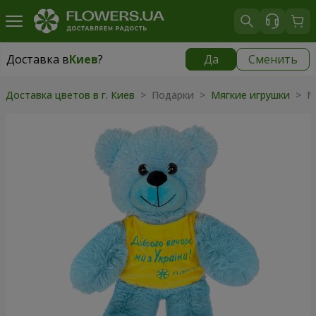
Доставка в
Киев
?
Да
Сменить
Доставка в
Киев
|
бесплатно
Доставка цветов в г. Киев
>
Подарки
>
Мягкие игрушки
>
М